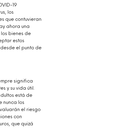
COVID-19
us, los
es que contuvieran
hay ahora una
 los bienes de
eptar estos
 desde el punto de
empre significa
 y su vida útil.
dultos está de
e nunca los
valuarán el riesgo
ciones con
uros, que quizá