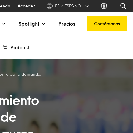
ienda
Acceder
ES / ESPAÑOL
Spotlight
Precios
Contáctanos
Podcast
a y cuidado personal seguros y de confianza
imiento
 de