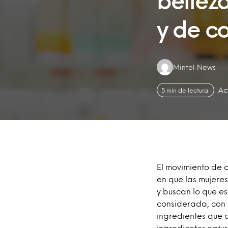
bellez
y de c
Authors:
Mintel News
Ac
5 min de lectura
El movimiento de 
en que las mujere
y buscan lo que e
considerada, con 
ingredientes que 
ingredientes natur