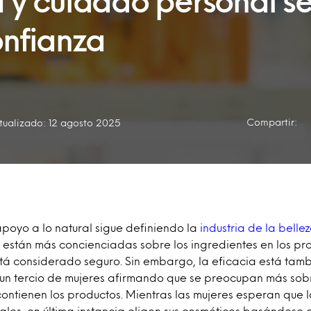
a y cuidado personal s
onfianza
Compartir:
tualizado: 12 agosto 2025
apoyo a lo natural sigue definiendo la
industria de la belle
s están más concienciadas sobre los ingredientes en los pr
stá considerado seguro. Sin embargo, la eficacia está tam
un tercio de mujeres afirmando que se preocupan más sobr
contienen los productos. Mientras las mujeres esperan que 
ales, en última instancia eligen sus cosméticos basándose e