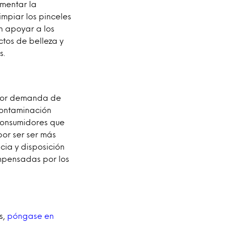
mentar la
mpiar los pinceles
en apoyar a los
tos de belleza y
s.
ayor demanda de
contaminación
 consumidores que
por ser ser más
cia y disposición
mpensadas por los
s,
póngase en