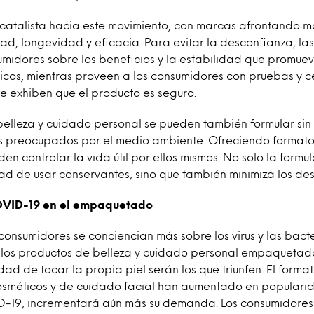
 catalista hacia este movimiento, con marcas afrontando m
ad, longevidad y eficacia. Para evitar la desconfianza, l
umidores sobre los beneficios y la estabilidad que promuev
ticos, mientras proveen a los consumidores con pruebas y ce
 exhiben que el producto es seguro.
belleza y cuidado personal se pueden también formular si
s preocupados por el medio ambiente. Ofreciendo formatos
n controlar la vida útil por ellos mismos. No solo la formu
ad de usar conservantes, sino que también minimiza los de
COVID-19 en el empaquetado
onsumidores se conciencian más sobre los virus y las bacte
s, los productos de belleza y cuidado personal empaqueta
dad de tocar la propia piel serán los que triunfen. El forma
sméticos y de cuidado facial han aumentado en popularid
-19, incrementará aún más su demanda. Los consumidores r