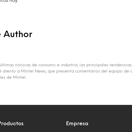
e Author
últimas noticias de consumo e industria, las principales tendencias
é atento a Mintel News, que presenta comentarios del equipo de a
es de Mintel.
Productos
Empresa