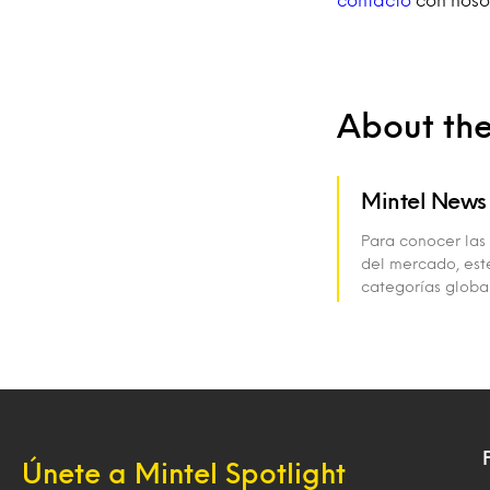
About th
Mintel News
Para conocer las 
del mercado, est
categorías global
Únete a Mintel Spotlight