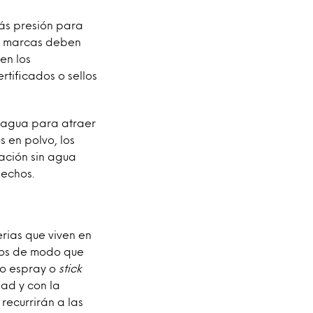
ás presión para
as marcas deben
en los
rtificados o sellos
n agua para atraer
 en polvo, los
lación sin agua
sechos.
rias que viven en
dos de modo que
to espray o
stick
ad y con la
ecurrirán a las