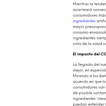
Mientras la tende
acarreará consecue
consumidores más 
ingredientes
artif
mayor preocupació
consumo envasados
ingredientes siem
vista de la salud 
El impacto del C
La llegada del nue
mejor, en especial
Mirando a los dat
acuerdo en que lo
consumidores van a
de posible contam
ingredientes ‘clea
puedan extender la