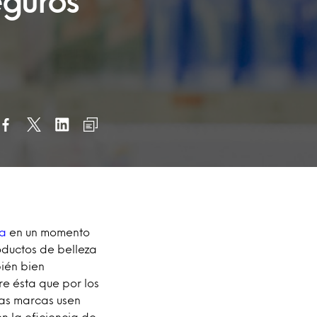
eguros
za
en un momento
oductos de belleza
bién bien
e ésta que por los
las marcas usen
n la eficiencia de