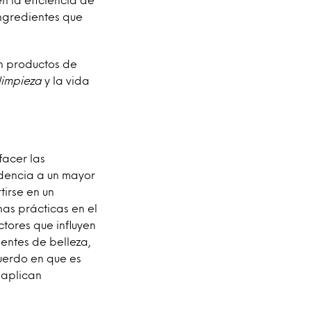
ingredientes que
n productos de
limpieza
y la vida
facer las
dencia a un mayor
irse en un
as prácticas en el
ctores que influyen
ientes de belleza,
uerdo en que es
 aplican