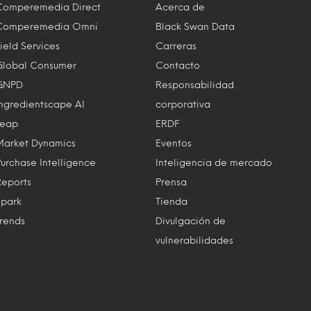
Comperemedia Direct
Acerca de
Comperemedia Omni
Black Swan Data
ield Services
Carreras
Global Consumer
Contacto
GNPD
Responsabilidad
Ingredientscape AI
corporativa
Leap
ERDF
Market Dynamics
Eventos
Purchase Intelligence
Inteligencia de mercado
Reports
Prensa
Spark
Tienda
Trends
Divulgación de
vulnerabilidades