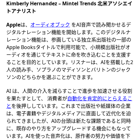
Kimberly Hernandez – Mintel Trends 北米アソシエイ
トアナリスト
Apple
は、
オーディオブック
をAI音声で読み聞かせるデ
ジタルナレーション機能を開始します。このデジタルナ
レーション機能は、参画している独立系出版社の一部の
Apple Booksタイトルで利用可能で、小規模出版社がオ
ーディオを通じてテキストに命を吹き込むことを支援す
ることを目的としています。リスナーは、AIを搭載した2
人の読み手、ソプラノのマディソンとバリトンのジャク
ソンのどちらかを選ぶことができます。
AI は、人間の介入を減らすことで進歩を加速させる役割
を果たすとして、 消費者が
自動化を肯定的にとらえるこ
と
を後押ししています。これまで出版社や紙媒体の企業
は、電子書籍やデジタルメディアに直面して近代化を迫
られてきましたが、AIの台頭は新たな課題であると同時
に、既存のやり方をアップグレードする機会にもなって
います。AIを使った音声化は、原作者の努力や価値を下