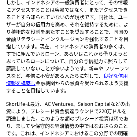
しかし、インドネシアの一般消費者にとって、その情報
にアクセスすることは容易ではなく、またアクセスでき
ることすら知られていないのが現状です。同社は、ユー
ザーが自分の信用力を高め、それを維持するために、よ
り積極的な役割を果たすことを奨励することで、同国の
金融リテラシーとインクルージョンを強化することを目
指しています。現在、インドネシアの消費者の多くは、
すでに組んでいるローン、あるいはこれから借りようと
思っているローンについて、自分の与信能力に照らして
認識していないことが多いようです。新卒や フリーラン
スなど、与信に不安がある人たちに対して、
良好な信用
情報を構築し
金融機関からの融資を受けられるよう支援
することを目指しています。
SkorLifeは最近、AC Ventures、Saison Capitalなどの出
資により、プレシード資金調達ラウンドで220万ドルを
調達しました。このような額のプレシード投資は稀であ
り、ましてや保守的な経済情勢の中ではなおさらのこと
です。これは、インドネシアにおけるこの分野での明確