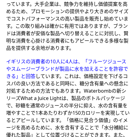
っています。大手企業は、競争力を維持し価値提案を高
めるため、プロモーションの提供やより大きめのサイズ
でコストパフォーマンスの高い製品を販売し始めていま
す。この取り組みは確かに有用ではありますが、ブラン
ドは消費者が安価な製品へ切り替えることに対抗し、賢
明な消費を心掛ける消費者にもアピールできる多様な製
品を提供する余地があります。
イギリスの消費者の10人に4人は、「フルーツジュース
やスムージーブランドが製品に水を加えることを許容で
きる」と回答
しています。これは、価格設定を下げるコ
スパの良い方法であると同時に、糖分含有量への懸念に
対処するための方法でもあります。Waterbombの新シ
リーズWhat a Juice Lightは、製品のボトルパッケージ
で、砂糖を通常のジュースの半分に抑え、水の含有量を
増やすことで1本あたりわずか150カロリーを実現してい
るとアピールしています。「価格に見合う価値」のイメ
ージを高めるために、水を含有することで「水分補給に
優れた製品」として位置づけることができます。また、