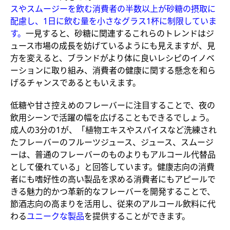
スやスムージーを飲む消費者の半数以上が砂糖の摂取に
配慮し、1日に飲む量を小さなグラス1杯に制限していま
す。
一見すると、砂糖に関連するこれらのトレンドはジ
ュース市場の成長を妨げているようにも見えますが、見
方を変えると、ブランドがより体に良いレシピのイノベ
ーションに取り組み、消費者の健康に関する懸念を和ら
げるチャンスであるともいえます。
低糖や甘さ控えめのフレーバーに注目することで、夜の
飲用シーンで活躍の幅を広げることもできるでしょう。
成人の3分の1が、「植物エキスやスパイスなど洗練され
たフレーバーのフルーツジュース、ジュース、スムージ
ーは、普通のフレーバーのものよりもアルコール代替品
として優れている」と回答しています。健康志向の消費
者にも嗜好性の高い製品を求める消費者にもアピールで
きる魅力的かつ革新的なフレーバーを開発することで、
節酒志向の高まりを活用し、従来のアルコール飲料に代
わる
ユニークな製品
を提供することができます。