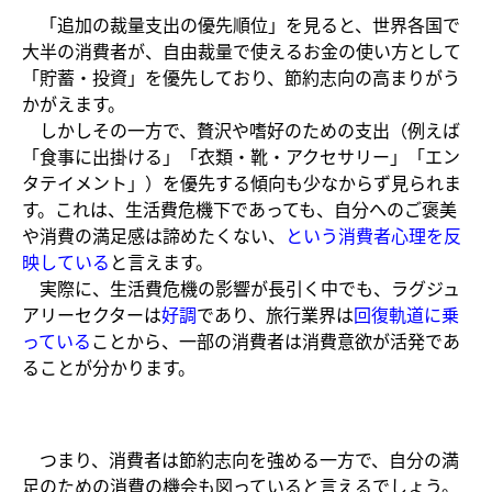
「追加の裁量支出の優先順位」を見ると、世界各国で
大半の消費者が、自由裁量で使えるお金の使い方として
「貯蓄・投資」を優先しており、節約志向の高まりがう
かがえます。​
しかしその一方で、贅沢や嗜好のための支出（例えば
「食事に出掛ける」「衣類・靴・アクセサリー」「エン
タテイメント」）を優先する傾向も少なからず見られま
す。これは、生活費危機下であっても、自分へのご褒美
や消費の満足感は諦めたくない、
という消費者心理を反
映している
と言えます。​
実際に、生活費危機の影響が長引く中でも、ラグジュ
アリーセクターは
好調
であり、旅行業界は
回復軌道に乗
っている
ことから、一部の消費者は消費意欲が活発であ
ることが分かります。​
つまり、消費者は節約志向を強める一方で、自分の満
足のための消費の機会も図っていると言えるでしょう。​