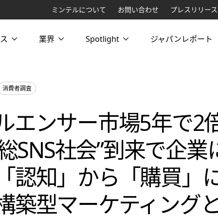
ミンテルについて
お問い合わせ
プレスリリース
ス
業界
Spotlight
ジャパンレポート
消費者調査
ルエンサー市場5年で2
億総SNS社会”到来で企
「認知」から「購買」
構築型マーケティング