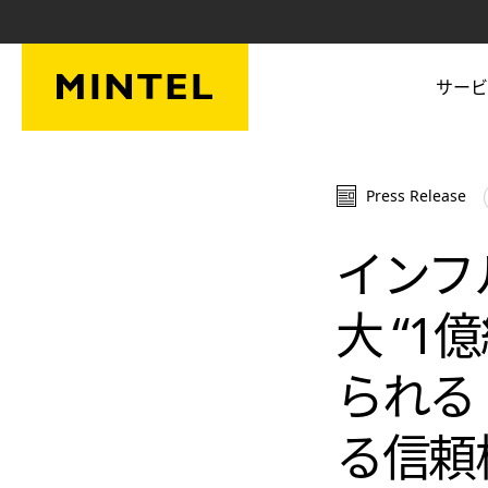
Skip to main content
サービ
Press Release
インフ
大 “1
られる
る信頼