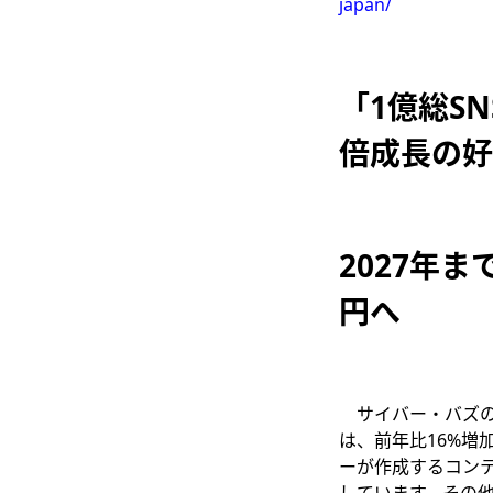
japan/
「1億総S
倍成長の好
2027年ま
円へ
サイバー・バズの
は、前年比16%増
ーが作成するコン
しています。その他