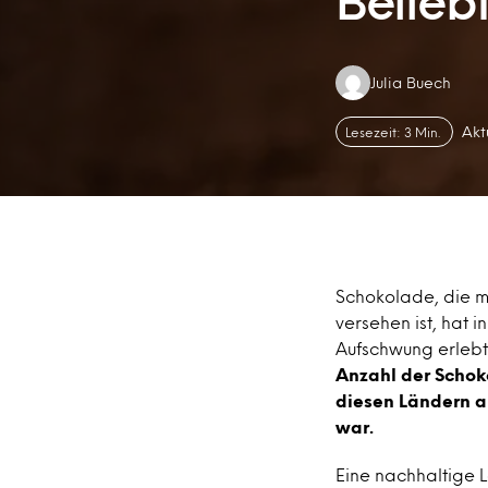
Beliebt
Authors:
Julia Buech
Akt
Lesezeit: 3 Min.
Schokolade, die mit
versehen ist, hat
Aufschwung erlebt.
Anzahl der Schok
diesen Ländern a
war.
Eine nachhaltige L