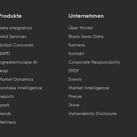
Produkte
Unternehmen
Data Integration
Über Mintel
ield Services
Black Swan Data
Global Consumer
Karriere
GNPD
Kontakt
Ingredientscape AI
Corporate Responsibility
Leap
ERDF
Market Dynamics
Events
Purchase Intelligence
Market Intelligence
Reports
Presse
Spark
Store
Trends
Vulnerability Disclosure
Wellness