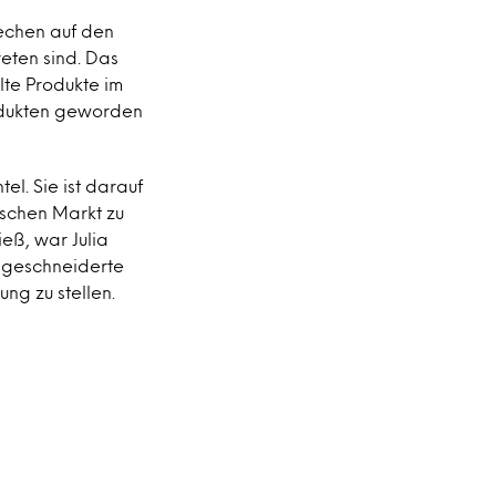
echen auf den
eten sind. Das
te Produkte im
rodukten geworden
el. Sie ist darauf
tschen Markt zu
ieß, war Julia
aßgeschneiderte
ng zu stellen.