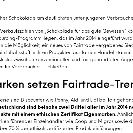
scher Schokolade am deutlichsten unter jüngeren Verbrauch
erkaufszahlen von „Schokolade für das gute Gewissen“ k
urcing-Programm liegen, das im Jahr 2014 eingeführt wurde.
n die Möglichkeit, ein neues von Fairtrade vergebenes Sie
n Inhaltsstoff in ihren Produkten aus fairem Handel stamm
islücke zwischen konventionellen und fair gehandelten Ang
n für Verbraucher – schließen.
rken setzen Fairtrade-Tre
se sind Discounter wie Penny, Aldi und Lidl bei fair geha
eutschland sind beinahe zwei Drittel aller im Jahr 2014 
kte mit einem ethischen Zertifikat Eigenmarken
. Ähnlich
ken führender Einzelhändler wie Coop und Migros sowie d
über 70 % der ethisch zertifizierten Produkteinführungen.