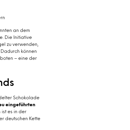
ern
önnten an dem
 Die Initiative
gel zu verwenden,
t. Dadurch können
eboten – eine der
nds
ndelter Schokolade
neu eingeführten
 ist es in der
er deutschen Kette