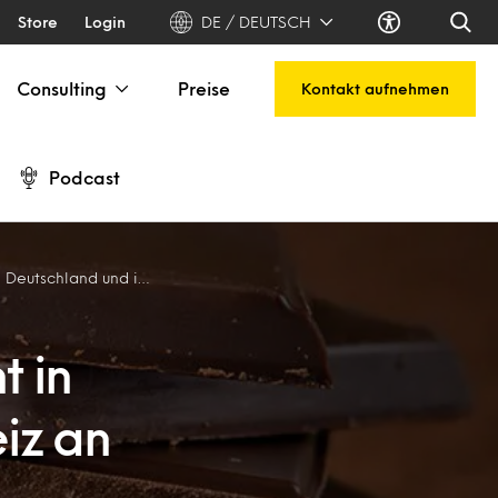
Store
Login
DE / DEUTSCH
Consulting
Preise
Kontakt aufnehmen
Podcast
n der Schweiz an Beliebtheit
t in
iz an