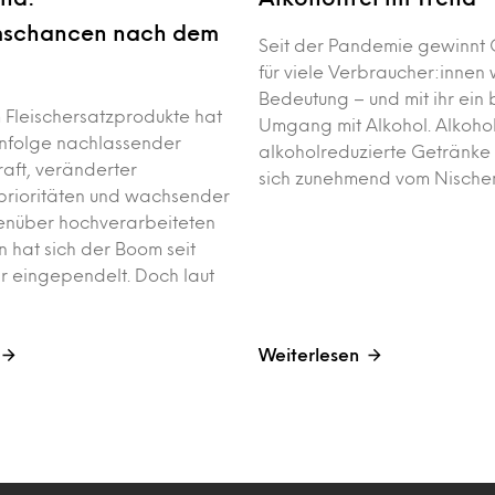
schancen nach dem
Seit der Pandemie gewinnt 
für viele Verbraucher:innen 
Bedeutung – und mit ihr ein
Fleischersatzprodukte hat
Umgang mit Alkohol. Alkohol
 Infolge nachlassender
alkoholreduzierte Getränke
raft, veränderter
sich zunehmend vom Nisch
prioritäten und wachsender
enüber hochverarbeiteten
n hat sich der Boom seit
 eingependelt. Doch laut
Weiterlesen