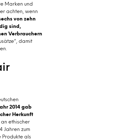
nte Marken und
her achten, wenn
sechs von zehn
ig sind,
hen Verbrauchern
Zusätze“, damit
en.
ir
eutschen
Jahr 2014 gab
cher Herkunft
 an ethischer
24 Jahren zum
 Produkte als