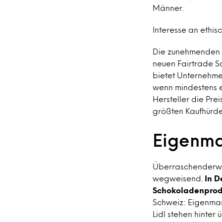
Männer.
Interesse an ethi
Die zunehmenden V
neuen Fairtrade So
bietet Unternehme
wenn mindestens ei
Hersteller die Pre
größten Kaufhürde
Eigenma
Überraschenderwei
wegweisend.
In D
Schokoladenprodu
Schweiz: Eigenmar
Lidl stehen hinter 