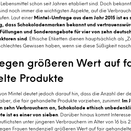
-Lebensmittel schon seit Jahren etabliert sind. Doch bekan
nd noch immer die wichtigsten Aspekte, auf die Verbrauc
fen. Laut einer
Mintel-Umfrage aus dem Jahr 2015 ist es 
g, dass Schokoladenmarken bekannt und vertrauenswürd
Füllungen und Sonderangebote für vier von zehn deutsc
ktoren sind
. Ethische Etiketten dienen hauptsächlich als „
schlechtes Gewissen haben, wenn sie diese Süßigkeit nasch
legen größeren Wert auf fa
lte Produkte
von Mintel deutet jedoch darauf hin, dass die Anzahl der d
ber, die fair gehandelte Produkte vorziehen, zunimmt.
Im 
von zehn Verbrauchern an, Schokolade ethisch unbedenkli
te ist es einer von sieben
. Darüber hinaus kommt Interesse
tlichsten unter jüngeren Verbrauchern im Alter von 16 bis 
legen Frauen tendenziell größeren Wert auf fair gehandelte