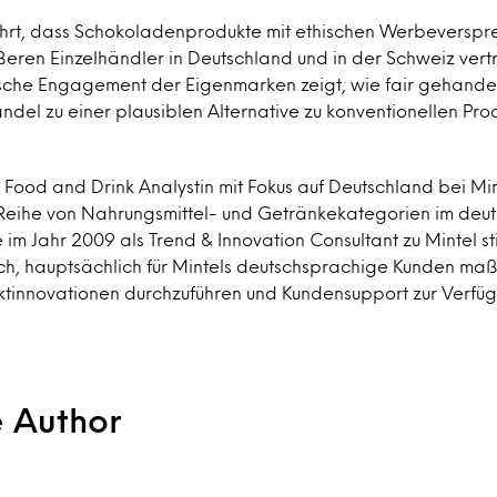
hrt, dass Schokoladenprodukte mit ethischen Werbeverspr
eren Einzelhändler in Deutschland und in der Schweiz vertr
che Engagement der Eigenmarken zeigt, wie fair gehandel
ndel zu einer plausiblen Alternative zu konventionellen P
e Food and Drink Analystin mit Fokus auf Deutschland bei Mint
e Reihe von Nahrungsmittel- und Getränkekategorien im deu
e im Jahr 2009 als Trend & Innovation Consultant zu Mintel st
ich, hauptsächlich für Mintels deutschsprachige Kunden m
tinnovationen durchzuführen und Kundensupport zur Verfügu
e Author