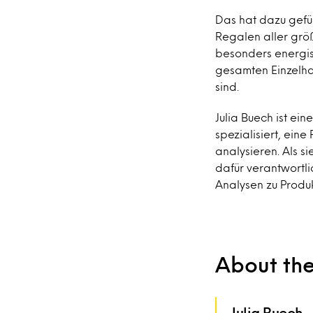
Das hat dazu gefü
Regalen aller größ
besonders energis
gesamten Einzelha
sind.
Julia Buech ist ein
spezialisiert, ein
analysieren. Als si
dafür verantwortl
Analysen zu Produk
About th
Julia Buech