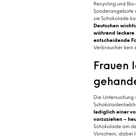
Recycling und Bio
Sonderangebote si
sie Schokolade kau
Deutschen wichti
während leckere 
entscheidende Fa
Verbraucher kein 
Frauen 
gehande
Die Untersuchung 
Schokoladenliebha
lediglich einer 
vorzuziehen – heu
Schokolade am deu
Vorschein; dabei 