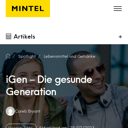
Skip to main content
Artikels
+
Spotlight
Lebensmittel und Getränke
iGen – Die gesunde
Generation
Authors:
Caleb Bryant
Aktualisiert am: 25/07/2023
Lesezeit: 3 Min.