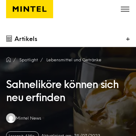
Skip to main content
Artikels
+
Spotlight
Lebensmittel und Getränke
Sahneliköre können sich
neu erfinden
Authors:
Mintel News
Aktualisiert am: 25/07/2023
Lesezeit: 4 Min.