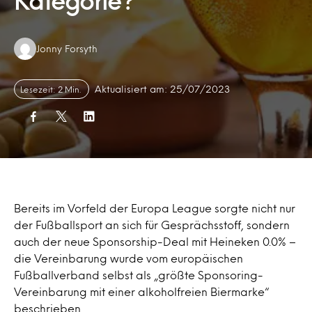
Kategorie?
Authors:
Jonny Forsyth
Aktualisiert am: 25/07/2023
Lesezeit: 2 Min.
Bereits im Vorfeld der Europa League sorgte nicht nur
der Fußballsport an sich für Gesprächsstoff, sondern
auch der neue Sponsorship-Deal mit Heineken 0.0% –
die Vereinbarung wurde vom europäischen
Fußballverband selbst als „größte Sponsoring-
Vereinbarung mit einer alkoholfreien Biermarke“
beschrieben.