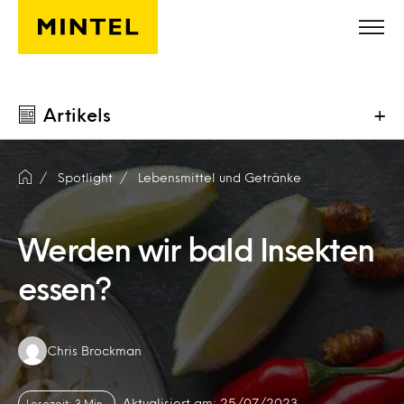
Skip to main content
Artikels
+
Spotlight
Lebensmittel und Getränke
Werden wir bald Insekten
essen?
Authors:
Chris Brockman
Aktualisiert am: 25/07/2023
Lesezeit: 3 Min.