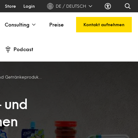
Store
Login
DE / DEUTSCH
Consulting
Preise
Kontakt aufnehmen
Podcast
odukte im polnischen Markt
- und
hen