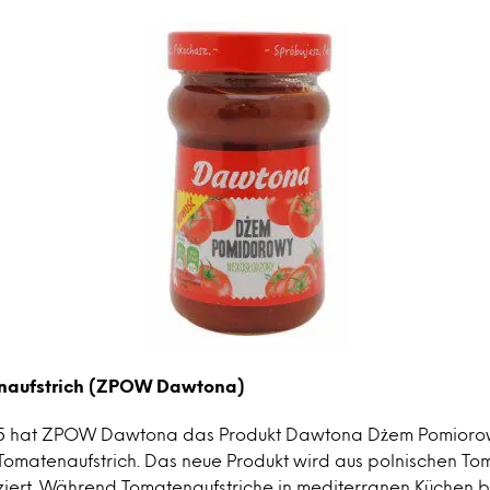
aufstrich (ZPOW Dawtona)
5 hat ZPOW Dawtona das Produkt Dawtona Dżem Pomiorow
Tomatenaufstrich. Das neue Produkt wird aus polnischen Tom
uziert. Während Tomatenaufstriche in mediterranen Küchen 