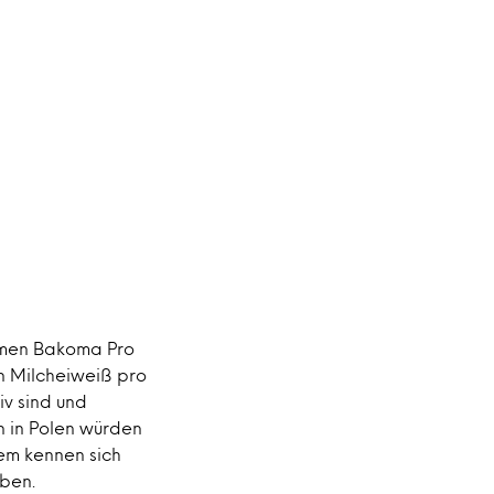
men Bakoma Pro
n Milcheiweiß pro
iv sind und
 in Polen würden
em kennen sich
eben.