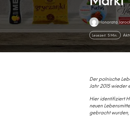
Markt
Authors:
Honorata Jaroc
Akt
Lesezeit: 5 Min.
Der polnische Leb
Jahr 2015 wieder 
Hier identifiziert
neuen Lebensmitte
gebracht wurden, 