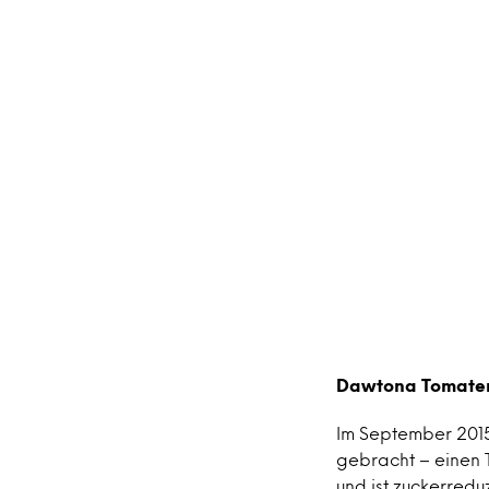
Dawtona Tomaten
Im September 201
gebracht – einen 
und ist zuckerred