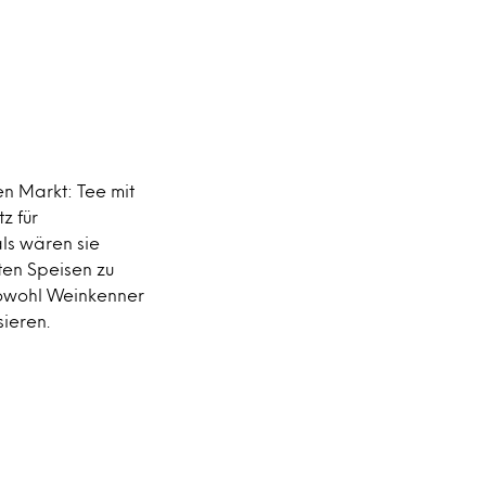
en Markt: Tee mit
z für
als wären sie
ten Speisen zu
sowohl Weinkenner
sieren.