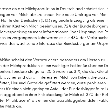
teresse an der Milchproduktion in Deutschland scheint sich i
ungen von Milch abzuzeichnen. Eine neue Umfrage von Minte
 Hälfte der Deutschen (51%) regionale Erzeugung als einen 
e ihren Kauf von Milch beeinflussen. 72% der Bundesbürger
lchverpackungen mehr Informationen über Ursprung und Pr
ch im vergangenen Jahr waren es nur 43% der Verbraucher
was das wachsende Interesse der Bundesbürger am Urspru
hkühe scheint den Verbrauchern besonders am Herzen zu l
in der Milchproduktion ist ein wichtiger Faktor für über ein D
nten, Tendenz steigend: 2016 waren es 31%, die das Glei
raucher sind daran interessiert Milch von Kühen, die aussch
futter, Heu und Getreide gefüttert werden, auszuprobieren.
 dass für einen nicht geringen Anteil der Bundesbürger faire L
hlaggebend in ihrer Entscheidung für Milch ist: 37% der B
 der Milchbauern” als einen der ausschlaggebendsten Faktor
ür Milch an.