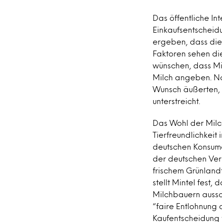
Das öffentliche In
Einkaufsentscheid
ergeben, dass die
Faktoren sehen di
wünschen, dass Mi
Milch angeben. No
Wunsch äußerten, 
unterstreicht.
Das Wohl der Milc
Tierfreundlichkeit 
deutschen Konsume
der deutschen Verb
frischem Grünland
stellt Mintel fest,
Milchbauern aussc
“faire Entlohnung
Kaufentscheidung f