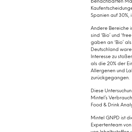
benachbarten Märk
Kaufentscheidungen
Spanien auf 30%, i
Andere Bereiche i
sind ‘Bio’ und ‘fr
gaben an ‘Bio’ al
Deutschland waren 
Interesse zu stoße
als die 20% der Ei
Allergenen und Lak
zurückgegangen.
Diese Untersuchun
Mintel’s Verbrauc
Food & Drink Analy
Mintel GNPD ist d
Expertenteam von 
von Inhaltsstoffen