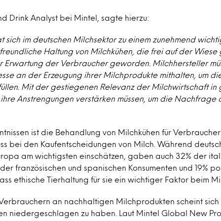
nd Drink Analyst bei Mintel, sagte hierzu:
t sich im deutschen Milchsektor zu einem zunehmend wichti
rfreundliche Haltung von Milchkühen, die frei auf der Wiese 
er Erwartung der Verbraucher geworden. Milchhersteller mü
esse an der Erzeugung ihrer Milchprodukte mithalten, um d
üllen. Mit der gestiegenen Relevanz der Milchwirtschaft i
 ihre Anstrengungen verstärken müssen, um die Nachfrage
ntnissen ist die Behandlung von Milchkühen für Verbrauche
fluss bei den Kaufentscheidungen von Milch. Während deuts
Europa am wichtigsten einschätzen, gaben auch 32% der ital
der französischen und spanischen Konsumenten und 19% po
ss ethische Tierhaltung für sie ein wichtiger Faktor beim Mil
 Verbrauchern an nachhaltigen Milchprodukten scheint sich 
en niedergeschlagen zu haben. Laut Mintel Global New P