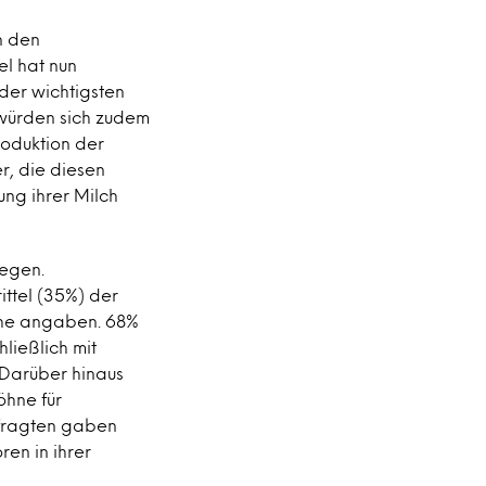
n den
l hat nun
der wichtigsten
 würden sich zudem
oduktion der
, die diesen
ng ihrer Milch
iegen.
rittel (35%) der
che angaben. 68%
ließlich mit
 Darüber hinaus
öhne für
efragten gaben
en in ihrer