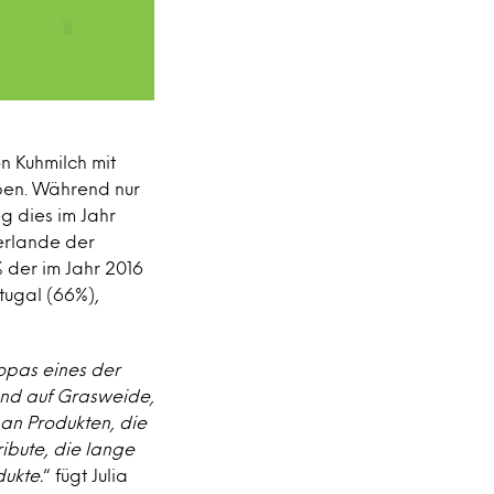
n Kuhmilch mit
ben. Während nur
g dies im Jahr
erlande der
% der im Jahr 2016
tugal (66%),
ropas eines der
end auf Grasweide,
an Produkten, die
ibute, die lange
dukte.
“ fügt Julia