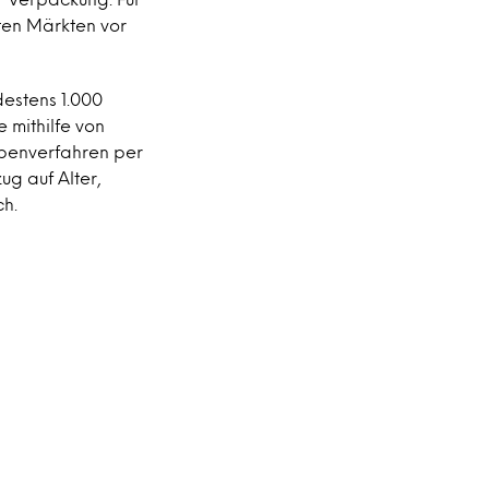
ten Märkten vor
estens 1.000
 mithilfe von
obenverfahren per
ug auf Alter,
h.