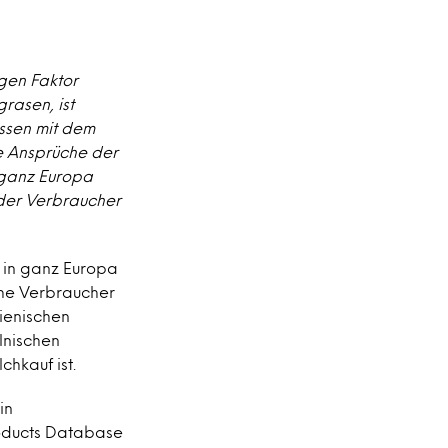
gen Faktor
grasen, ist
ssen mit dem
ie Ansprüche der
n ganz Europa
 der Verbraucher
r in ganz Europa
che Verbraucher
ienischen
lnischen
chkauf ist.
in
roducts Database