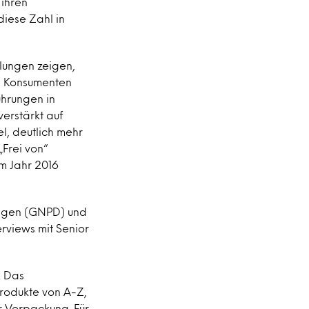
ihren
diese Zahl in
lungen zeigen,
en Konsumenten
ührungen in
erstärkt auf
l, deutlich mehr
„Frei von“
im Jahr 2016
ungen (GNPD) und
rviews mit Senior
. Das
Produkte von A-Z,
r Verpackung. Für