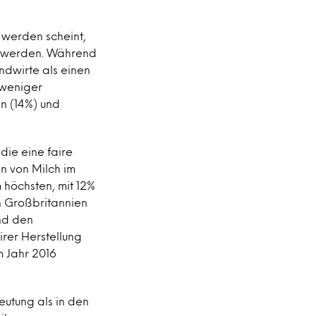
werden scheint,
zu werden. Während
ndwirte als einen
 weniger
n (14%) und
die eine faire
n von Milch im
 höchsten, mit 12%
on Großbritannien
and den
rer Herstellung
m Jahr 2016
eutung als in den