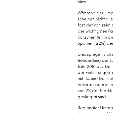
hinzu.
Während der Urspr
scheinen nicht al
fast vier von zeh
der wichtigsten F
Konsumenten in an
Spanien (22%) der
Dies spiegelt sich
Behandlung der La
Jahr 2016 aus. Der
der Einführungen, 
mit 11% und Deutsc
Verbrauchern immer
von 2% der Marktei
gestiegen sind.
Regionaler Ursprun