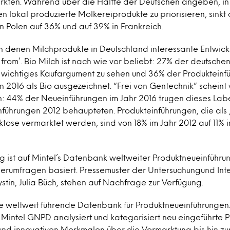
ten. Während über die Hälfte der Deutschen angeben, in 
 lokal produzierte Molkereiprodukte zu priorisieren, sinkt 
n Polen auf 36% und auf 39% in Frankreich.
n denen Milchprodukte in Deutschland interessante Entwick
ee from’. Bio Milch ist nach wie vor beliebt: 27% der deutsch
s wichtiges Kaufargument zu sehen und 36% der Produkteinf
2016 als Bio ausgezeichnet. “Frei von Gentechnik” scheint v
n: 44% der Neueinführungen im Jahr 2016 trugen dieses Labe
nführungen 2012 behaupteten. Produkteinführungen, die als 
tose vermarktet werden, sind von 18% im Jahr 2012 auf 11% 
g ist auf Mintel’s Datenbank weltweiter Produktneueinführ
herumfragen basiert. Pressemuster der Untersuchungund Inte
stin, Julia Büch, stehen auf Nachfrage zur Verfügung.
ie weltweit führende Datenbank für Produktneueinführungen
Mintel GNPD analysiert und kategorisiert neu eingeführte 
 und innovativen Merkmalen über die Vermarktung bis hin zu