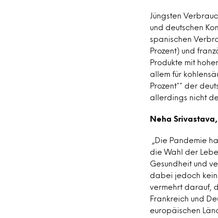
Jüngsten Verbrauc
und deutschen Kon
spanischen Verbra
Prozent) und franz
Produkte mit hohem
allem für kohlensä
Prozent** der deu
allerdings nicht d
Neha Srivastava, 
„Die Pandemie hat 
die Wahl der Lebe
Gesundheit und ve
dabei jedoch kei
vermehrt darauf, 
Frankreich und Deu
europäischen Länd