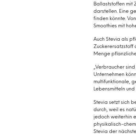
Ballaststoffen mi
darstellen. Eine g
finden könnte. Von 
Smoothies mit hohe
Auch Stevia als pf
Zuckerersatzstoff
Menge pflanzlicher
„Verbraucher sind 
Unternehmen könne
multifunktionale, 
Lebensmitteln und
Stevia setzt sich
durch, weil es nat
jedoch weiterhin 
physikalisch-chemi
Stevia der nächst