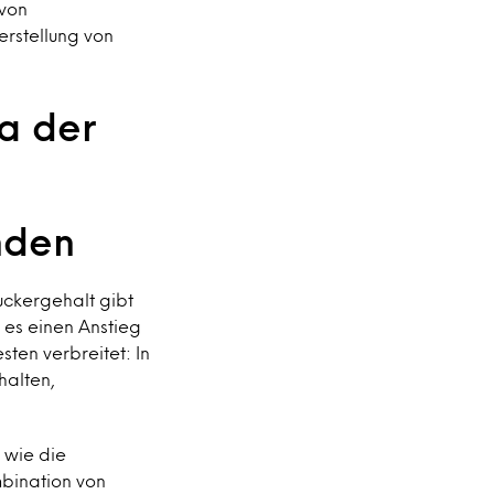
 von
erstellung von
ia der
nden
uckergehalt gibt
 es einen Anstieg
sten verbreitet: In
halten,
 wie die
mbination von