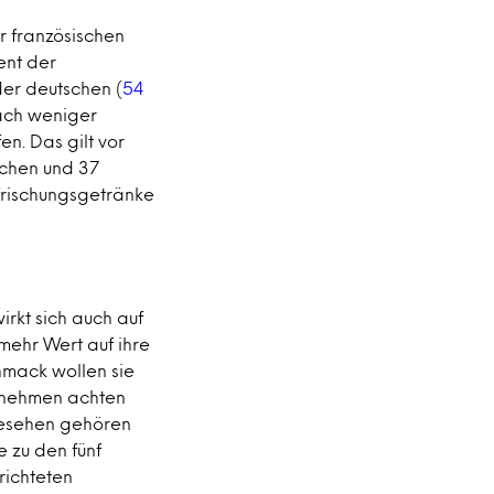
r französischen
ent der
der deutschen (
54
fach weniger
en. Das gilt vor
schen und 37
frischungsgetränke
irkt sich auch auf
mehr Wert auf ihre
hmack wollen sie
rnehmen achten
 gesehen gehören
 zu den fünf
richteten