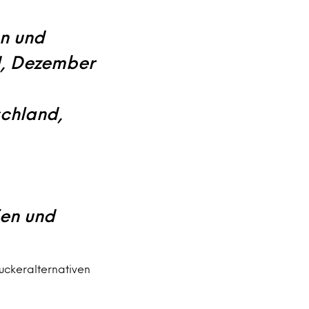
en und
nd, Dezember
schland,
lien und
uckeralternativen