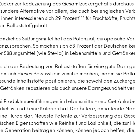
t Zucker zur Reduzierung des Gesamtzuckergehalts durchaus 
esündere Alternative vor allem, die auch bei englischen V
ihnen interessieren sich 29 Prozent*** für Fruchtsäfte, Fruc
m Ballaststoffgehalt.
lanzliches Süßungsmittel hat das Potenzial, europäische Ve
 anzusprechen. So machen sich 63 Prozent der Deutschen ke
 Süßungsmittel (wie Stevia) in Lebensmitteln und Getränke
sich der Bedeutung von Ballaststoffen für eine gute Darmg
n sich dieses Bewusstsein zunutze machen, indem sie Ballas
gesunde Inhaltsstoffe positionieren, die sowohl den Zuckerg
 Getränken reduzieren als auch unsere Darmgesundheit ver
 bei Produktneueinführungen im Lebensmittel- und Getränkeb
ürlich ist und keine Kalorien hat. Der bittere, anhaltende N
eine Hürde dar. Neueste Patente zur Verbesserung des Ge
schen Eigenschaften wie Reinheit und Löslichkeit, die zur H
en Generation beitragen können, können jedoch helfen, die