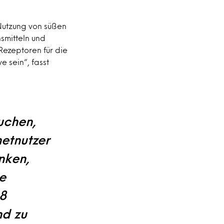
Nutzung von süßen
smitteln und
Rezeptoren für die
 sein“, fasst
suchen,
netnutzer
nken,
e
88
nd zu