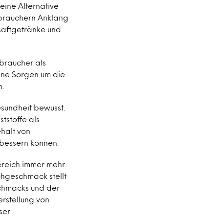
eine Alternative
erbrauchern Anklang
htsaftgetränke und
rbraucher als
ine Sorgen um die
n.
esundheit bewusst.
tstoffe als
ehalt von
bessern können.
ereich immer mehr
achgeschmack stellt
schmacks und der
erstellung von
ser