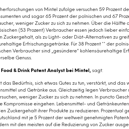
herforschungen von Mintel zufolge versuchen 59 Prozent de
sumenten und sogar 65 Prozent der polnischen und 67 Proz
ucher, weniger Zucker zu sich zu nehmen. Über die Hälfte 
ösischen (53 Prozent) Verbraucher essen jedoch lieber ein
 Zuckergehalt, als zu Light- oder Diät-Alternativen zu greif
urehaltige Erfrischungsgetränke. Für 38 Prozent ** der polni
tschen Verbraucher sind „gesündere“ kohlensäurehaltige Er
erselbe Genuss.
Food & Drink Patent Analyst bei Mintel,
sagt:
das Bedürfnis, sich etwas Gutes zu tun, verstärkt, und das w
nsmittel und Getränke aus. Gleichzeitig legen Verbraucher 
rsuchen, weniger Zucker zu sich zu nehmen. In puncto Gesc
ne Kompromisse eingehen. Lebensmittel- und Getränkeunte
den Zuckergehalt ihrer Produkte zu reduzieren. Prozentual
tschland mit je 5 Prozent der weltweit genehmigten Patente
ern mit den meisten auf die Reduzierung von Zucker ausge