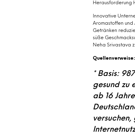
Herausforderung H
Innovative Untern
Aromastoffen und 
Getränken reduzier
süße Geschmackswa
Neha Srivastava 
Quellenverweise:
* Basis: 98
gesund zu e
ab 16 Jahre
Deutschland
versuchen, 
Internetnut