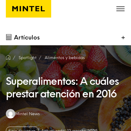
Saltar al contenido principal
Artículos
+
Spotlight
Alimentos y bebidas
Superalimentos: A cuáles
prestar atención en 2016
Authors:
Mintel News
Actualizado: 12 agosto 2025
5 min de lectura