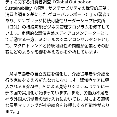
ティに関する消費者調査『Global Outlook on
Sustainability（邦題：サステナビリティの世界的展望：
消費者調査を基にした グローバルレポート）』の著者で
あり、ケンブリッジ持続可能性リーダーシップ研究所
（CISL）の持続可能ビジネス管理プログラムを修了して
います。定期的な講演者兼メディアコメンテーターとし
て活動する一方、ミンテルのシニアコンサルタントとし
て、マクロトレンドと持続可能性の問題が企業とその顧
客にどのような影響を与えるかを分析しています。
「AIは高齢者の自立支援を強化し、介護従事者や介護を
行う家族を支える新たな力になります。認知症ケアに導
入される音楽AIや、AIによる見守りシステムはすでに一
部の国で実用化が始まっています。また、労働力不足を
補う外国人労働者の受け入れにおいても、AIによる適切
な雇用マッチングが社会統合を後押しする可能性があり
ます。」