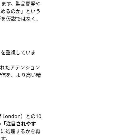
ります。製品開発や
集めるのか」という
断を仮説ではなく、
とを重視していま
証されたアテンション
確信を、より高い精
f London）との10
の「注目されやす
うに処理するかを再
ます。