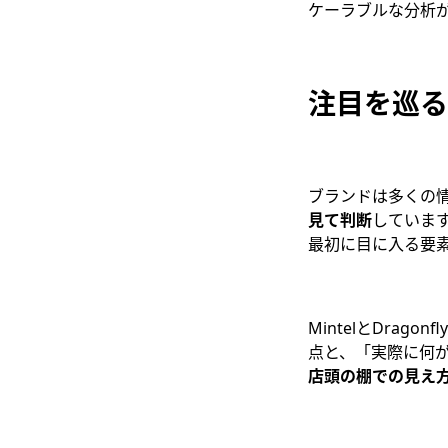
ケーラブルな分析
注目を巡る
ブランドは多くの
見て判断
していま
最初に目に入る要
MintelとDra
点と、「実際に何
店頭の棚での見え