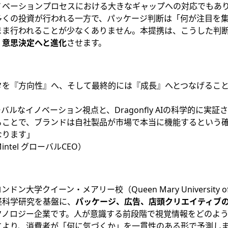
イノベーションプロセスにおける大きなギャップへの対応でもあ
多くの投資が行われる一方で、パッケージ判断は「何が注目を
まま行われることが少なくありません。本提携は、こうした判
く意思決定へと進化
させます。
データを『方向性』へ、そして最終的には『成長』へとつなげるこ
バルなイノベーション視点と、Dragonfly AIの科学的に実
ることで、ブランドは自社製品が市場で本当に機能するという
なります」
（Mintel グローバルCEO）
、ロンドン大学クイーン・メアリー校（Queen Mary University o
経科学研究を基盤に、
パッケージ、広告、店頭クリエイティブ
クノロジー企業です。人が意識する前段階で視覚情報をどのよ
により、消費者が「何に気づくか」を一貫性のある形で予測し