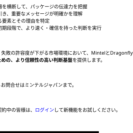
場を横断して、パッケージの伝達力を把握
引き、重要なメッセージが明確かを理解
る要素とその理由を特定
初期段階で、より速く・確信を持った判断を実行
敗の許容度が下がる市場環境において、MintelとDragonfly 
ための、より信頼性の高い判断基盤
を提供します。
るお問合せはミンテルジャパンまで。
をご契約中の皆様は、
ログイン
して新機能をお試しください。