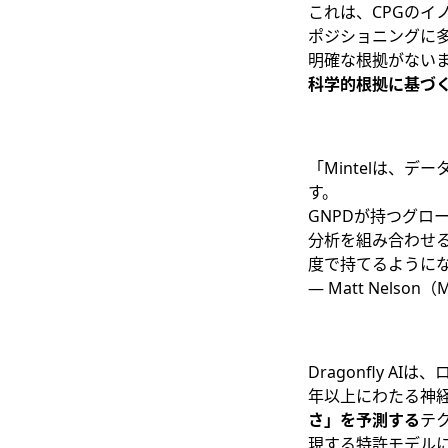
これは、CPGの
ポジショニングに
明確な根拠がない
科学的根拠に基づ
「Mintelは、
す。
GNPDが持つグロー
分析を組み合わせ
度で持てるように
― Matt Nelson
Dragonfly AIは
年以上にわたる神
さ」を予測する
テ
現する特許モデル