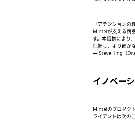
「アテンションの
Mintelが支える
す。本提携により
把握し、より確か
― Steve King（D
イノベーシ
Mintelのプロダク
ライアントは次の