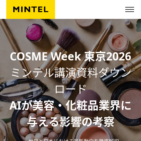
Skip to main content
COSME Week 東京2026
ミンテル講演資料ダウン
ロード
AIが美容・化粧品業界に
与える影響の考察