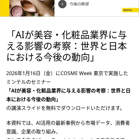
「AIが美容・化粧品業界に与
える影響の考察：世界と日本
における今後の動向」
2026
年
1
月
16
日（金）に
COSME Week
東京で実施した
ミンテルのセミナー
「AI
が美容・化粧品業界に与える影響の考察：世界と日
本における今後の動向」
の講演スライドを無料でダウンロードいただけます。
本資料では、
AI
活用の最新事例から市場データ、消費者
意識、企業の取り組み、