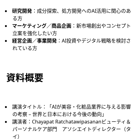
研究開発
：成分探索、処方開発へのAI活用に関心のあ
る方
マーケティング／商品企画
：新市場創出やコンセプト
立案を強化したい方
経営企画／事業開発
：AI投資やデジタル戦略を検討さ
れている方
資料概要
講演タイトル：「AIが美容・化粧品業界に​与える影響
の考察 – 世界と日本における今後の動向」
講演者：Chayapat Ratchatawipasanan​ビューティ＆
パーソナルケア部門​ アソシエイトディレクター​（タ
イ）