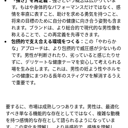
「強さ」を再定義：
強さという概念は広がっていま
す。もはや身体的なパフォーマンスだけではなく、感
情を率直に表すこと、助けを求める勇気を持つこと、
将来の目標のために自分の健康に向き合う姿勢も含ま
れます。ブランドは、より総合的で現代的な男性像を
称えることで、この再定義を先導できます。
包摂的で支え合える環境をつくる：
この「やわらか
な」アプローチは、より包摂的で威圧感が少ないもの
です。男性が判断されたり、劣っていると感じたりせ
ずに、デリケートな健康テーマを安心して考えられる
場を生み出します。これは、男性の妊よう性やホルモ
ンの健康にまつわる長年のスティグマを解消するうえ
で重要です。
要するに、市場は成熟しつつあります。男性は、最適化
すべき単なる機能的な存在としてではなく、複雑な動機
を持つ感情的な存在として語られるようになっていま
す。この変化を理解し、より共感的で、感情を理解し、