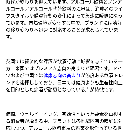
時代が終わりを迎えています。アルコール飲料とノンア
ルコール／アルコール代替飲料の境界は、消費者のライ
フスタイルや購買行動の変化によって急速に曖昧になっ
ています。市場環境が変化する中で、ブランドには嗜好
の移り変わりへ迅速に対応することが求められていま
す。
英国では経済的な課題が飲酒行動に影響を与えている一
方、米国ではプレミアム志向の高まりが顕著です。ドイ
ツおよび中国では
健康志向の高まり
が節度ある飲酒トレ
ンドを後押ししており、日本では健康よりも生産性向上
を目的とした節酒が動機となっている点が特徴です。
価値、ウェルビーイング、有効性といった要素を重視す
る消費者が増える中、ブランドは各地域固有の嗜好に対
応しつつ、アルコール飲料市場の将来を形作っている世