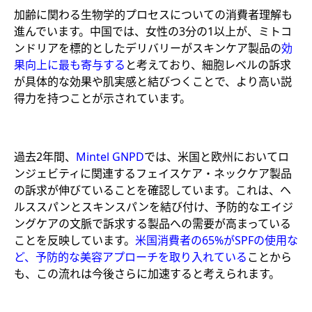
加齢に関わる生物学的プロセスについての消費者理解も
進んでいます。中国では、女性の3分の1以上が、ミトコ
ンドリアを標的としたデリバリーがスキンケア製品の
効
果向上に最も寄与する
と考えており、細胞レベルの訴求
が具体的な効果や肌実感と結びつくことで、より高い説
得力を持つことが示されています。
過去2年間、
Mintel GNPD
では、米国と欧州においてロ
ンジェビティに関連するフェイスケア・ネックケア製品
の訴求が伸びていることを確認しています。これは、ヘ
ルススパンとスキンスパンを結び付け、予防的なエイジ
ングケアの文脈で訴求する製品への需要が高まっている
ことを反映しています。
米国消費者の65%がSPFの使用な
ど、予防的な美容アプローチを取り入れている
ことから
も、この流れは今後さらに加速すると考えられます。