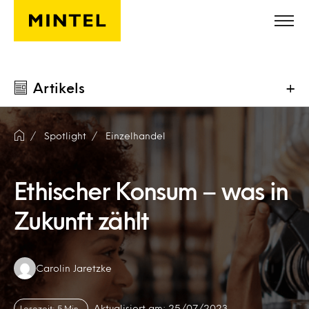
Skip to main content
Artikels
+
Spotlight
Einzelhandel
Ethischer Konsum – was in
Zukunft zählt
Authors:
Carolin Jaretzke
Aktualisiert am: 25/07/2023
Lesezeit: 5 Min.