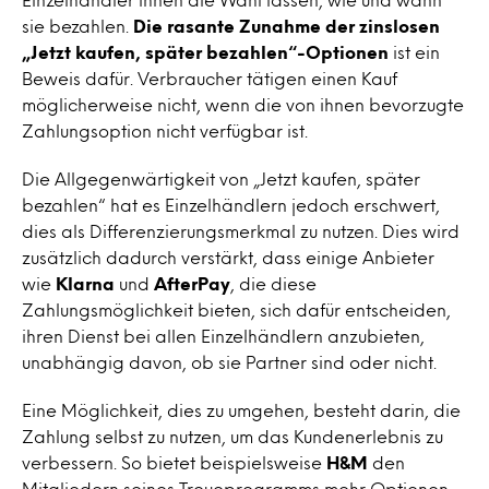
sie bezahlen.
Die rasante Zunahme der zinslosen
„Jetzt kaufen, später bezahlen“-Optionen
ist ein
Beweis dafür. Verbraucher tätigen einen Kauf
möglicherweise nicht, wenn die von ihnen bevorzugte
Zahlungsoption nicht verfügbar ist.
Die Allgegenwärtigkeit von „Jetzt kaufen, später
bezahlen“ hat es Einzelhändlern jedoch erschwert,
dies als Differenzierungsmerkmal zu nutzen. Dies wird
zusätzlich dadurch verstärkt, dass einige Anbieter
wie
Klarna
und
AfterPay
, die diese
Zahlungsmöglichkeit bieten, sich dafür entscheiden,
ihren Dienst bei allen Einzelhändlern anzubieten,
unabhängig davon, ob sie Partner sind oder nicht.
Eine Möglichkeit, dies zu umgehen, besteht darin, die
Zahlung selbst zu nutzen, um das Kundenerlebnis zu
verbessern. So bietet beispielsweise
H&M
den
Mitgliedern seines Treueprogramms mehr Optionen