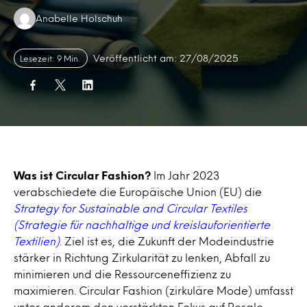
Authors:
Anabelle Holschuh
Veröffentlicht am: 27/08/2025
Lesezeit: 9 Min.
Was ist Circular Fashion?
Im Jahr 2023
verabschiedete die Europäische Union (EU) die
Strategy for Sustainable and Circular Textiles
(Strategie für nachhaltige und kreislauforientierte
Textilien)
. Ziel ist es, die Zukunft der Modeindustrie
stärker in Richtung Zirkularität zu lenken, Abfall zu
minimieren und die Ressourceneffizienz zu
maximieren. Circular Fashion (zirkuläre Mode) umfasst
unter anderem den verstärkten Fokus auf Resale-