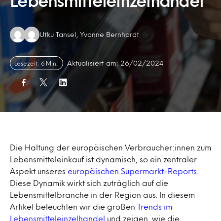
Lebensmitteleinzelhandel
Authors:
Utku Tansel, Yvonne Bernhardt
Aktualisiert am: 26/02/2024
Lesezeit: 6 Min.
Die Haltung der europäischen Verbraucher:innen zum
Lebensmitteleinkauf ist dynamisch, so ein zentraler
Aspekt unseres
europäischen Supermarkt-Reports.
Diese Dynamik wirkt sich zuträglich auf die
Lebensmittelbranche in der Region aus. In diesem
Artikel beleuchten wir die großen
Trends im
Lebensmitteleinzelhandel
und zeigen, wie die