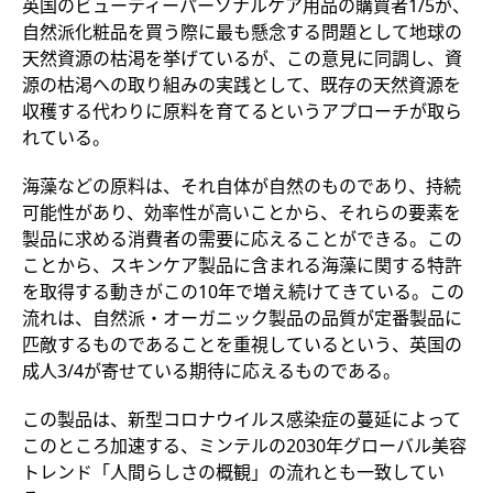
英国のビューティーパーソナルケア用品の購買者1/5が、
自然派化粧品を買う際に最も懸念する問題として地球の
天然資源の枯渇を挙げているが、この意見に同調し、資
源の枯渇への取り組みの実践として、既存の天然資源を
収穫する代わりに原料を育てるというアプローチが取ら
れている。
海藻などの原料は、それ自体が自然のものであり、持続
可能性があり、効率性が高いことから、それらの要素を
製品に求める消費者の需要に応えることができる。この
ことから、スキンケア製品に含まれる海藻に関する特許
を取得する動きがこの10年で増え続けてきている。この
流れは、自然派・オーガニック製品の品質が定番製品に
匹敵するものであることを重視しているという、英国の
成人3/4が寄せている期待に応えるものである。
この製品は、新型コロナウイルス感染症の蔓延によって
このところ加速する、ミンテルの2030年グローバル美容
トレンド「人間らしさの概観」の流れとも一致してい