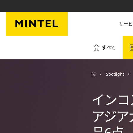
Skip to main content
サービ
すべて
Spotlight
インコ
アジア太
品6点