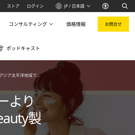
ストア
ログイン
JP / 日本語
コンサルティング
価格情報
お問合せ
ポッドキャスト
人気のK-Beauty製品6点
ーより
uty製