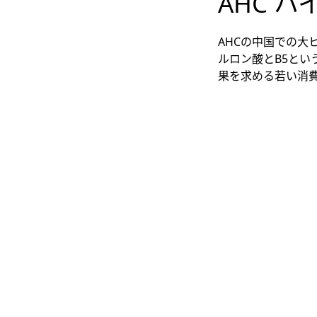
AHC ハ
AHCの中国での
ルロン酸とB5と
果を求める若い消