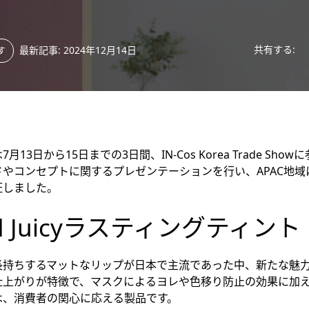
共有する:
最新記事: 2024年12月14日
す
13日から15日までの3日間、IN-Cos Korea Trade Sh
やコンセプトに関するプレゼンテーションを行い、APAC地域におけ
証しました。
d Juicyラスティングティント
長持ちするマットなリップが日本で主流であった中、新たな魅
仕上がりが特徴で、マスクによるヨレや色移り防止の効果に加
は、消費者の関心に応える製品です。