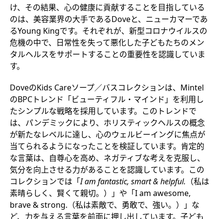
け、その結果、心の健康に貢献することを目指している
のは、美容業界の大手であるDoveと、ニューカマーであ
るYoung Kingです。それぞれが、新型コロナウイルスの
危機の中で、日常性を失って悪化した子どもたちのメン
タルヘルスをサポートすることの重要性を認識していま
す。
DoveのKids Careソープ／バスコレクションは、Mintel
のBPCトレンド「ビューティフル・マインド」を利用し
たシンプルな戦略を採用しています。このトレンドで
は、パンデミックにより、ホリスティックヘルスの概念
が新たなレベルに達し、心のウェルビーイングに焦点が
当てられるようになったことを検証しています。肯定的
な言葉は、自尊心を高め、ネガティブな考えを克服し、
気分を向上させる力があることを認識しています。この
コレクションでは「
I am fantastic, smart & helpful.
（私は
素晴らしく、賢くて親切。）」や「I am awesome,
brave & strong.（私は素敵で、勇敢で、強い。）」な
ど、力を与える言葉を前面に押し出しています。子ども