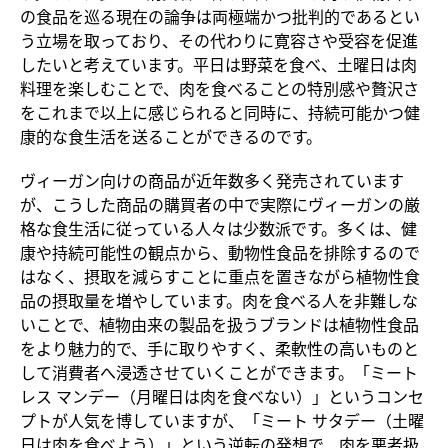
の食品を巡る現在の論争は両極端かつ批判的であるとい
う立場を取っており、その代わりに寛容さや受容を促進
したいと考えています。平日は野菜を食べ、土曜日は肉
料理を楽しむことで、肉を食べることの特別感や贅沢さ
をこれまで以上に感じられると同時に、持続可能かつ健
康的な食生活を送ることができるのです。
ヴィーガン向けの商品が近年数多く発売されています
が、こうした商品の購買者の中で実際にヴィーガンの厳
格な食生活に従っている人々は少数派です。多くは、健
康や持続可能性の観点から、動物性食品を排除するので
はなく、摂取を減らすことに重点を置きながら植物性食
品の摂取量を増やしています。肉を食べる人を非難しな
いことで、植物由来の製品を扱うブランドは植物性食品
をより魅力的で、手に取りやすく、柔軟性の高いものと
して消費者へ浸透させていくことができます。「ミート
レス マンデー（月曜日は肉を食べない）」というコンセ
プトが人気を博していますが、「ミート サタデー（土曜
日は肉を食べよう）」という逆転の発想で、肉を悪者扱