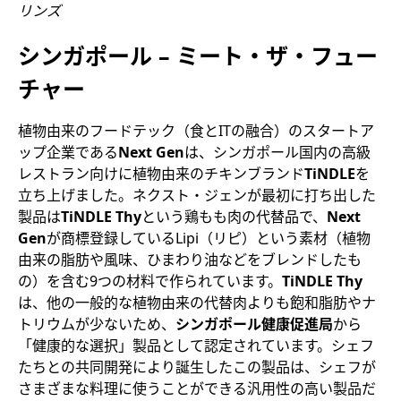
リンズ
シンガポール – ミート・ザ・フュー
チャー
植物由来のフードテック（食とITの融合）のスタートア
ップ企業である
Next Gen
は、シンガポール国内の高級
レストラン向けに植物由来のチキンブランド
TiNDLE
を
立ち上げました。ネクスト・ジェンが最初に打ち出した
製品は
TiNDLE Thy
という鶏もも肉の代替品で、
Next
Gen
が商標登録しているLipi（リピ）という素材（植物
由来の脂肪や風味、ひまわり油などをブレンドしたも
の）を含む9つの材料で作られています。
TiNDLE Thy
は、他の一般的な植物由来の代替肉よりも飽和脂肪やナ
トリウムが少ないため、
シンガポール健康促進局
から
「健康的な選択」製品として認定されています。シェフ
たちとの共同開発により誕生したこの製品は、シェフが
さまざまな料理に使うことができる汎用性の高い製品だ