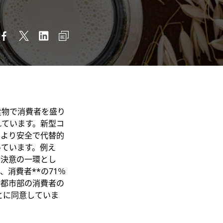
食物で消費者を盛り
れています。新型コ
、より安全で代替的
っています。例え
る決意の一環とし
消費者**の71％
の都市部の消費者の
とに同意していま