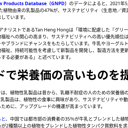
ew Products Database（GNPD）
のデータによると、2021年
れた植物由来の乳製品の47%が、サステナビリティ（生息地／資
示しています。
アナリストであるTan Heng Hongは「環境に配慮した『グ
物福祉への関心の高まり、サステナビリティへの高い優先順位
ーやブランドにチャンスをもたらしています。牛乳やヨーグル
物福祉、持続可能性を考慮して新製品を開発し、製造方法を更
ルする必要がある」と述べています。
ドで栄養価の高いものを
では、植物性乳製品は昔から、乳糖不耐症の人のための栄養価
性乳製品は、植物性の食事に興味があり、サステナビリティや
るために、アップグレードの機運が高まっています。
ると
、中国では都市部の消費者の35％が牛乳とブレンドした植
％が2種類以上の植物をブレンドした植物性タンパク質飲料を求