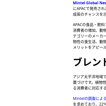
Mintel Global N
にAPACで発売さ
成長のチャンスを
APACの食品・飲料
消費者の増加、動
テゴリーのメーカ
物性の食生活、動
メリットをアピー
ブレン
アジア太平洋地域
置づけです。植物
る消費者に対応す
Mintelの調査によ
を求めており、22