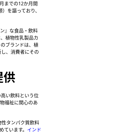
5月までの12か月間
源）を謳っており、
リーン』な食品・飲料
は、植物性乳製品カ
トのブランドは、植
新し、消費者にその
提供
の高い飲料という位
動物福祉に関心のあ
物性タンパク質飲料
めています。
インド