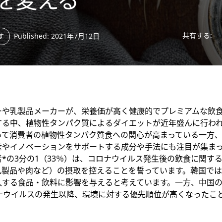
共有する:
Published: 2021年7月12日
す
ーや乳製品メーカーが、栄養価が高く健康的でプレミアムな飲
する中、植物性タンパク質によるダイエットが近年盛んに行わ
って消費者の植物性タンパク質食への関心が高まっている一方
産やイノベーションをサポートする成分や手法にも注目が集ま
*の3分の1（33％）は、コロナウイルス発生後の飲食に関す
製品や肉など）の摂取を控えることを誓っています。韓国では、
入する食品・飲料に影響を与えると考えています。一方、中国
ロナウイルスの発生以降、環境に対する優先順位が高くなったこ