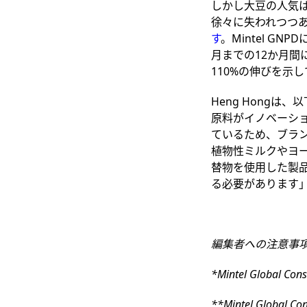
しかし大豆の人気
徐々に失われつつ
す
。Mintel G
月までの12か月
110%の伸びを示
Heng Hong
原料がイノベーショ
ているため、ブラ
植物性ミルクやヨー
替物を使用した製
る必要があります
編集者への注意事
*Mintel Global C
**Mintel Global 