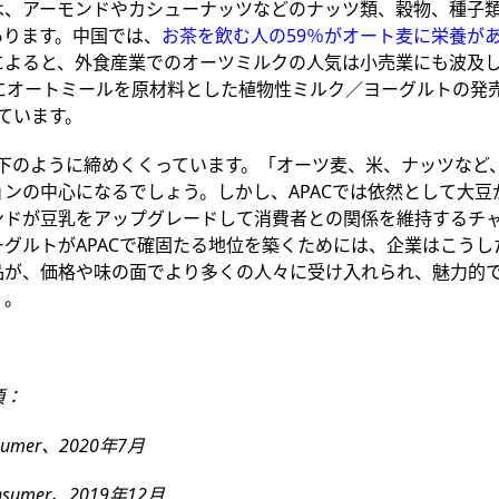
は、アーモンドやカシューナッツなどのナッツ類、穀物、種子
あります。中国では、
お茶を飲む人の59％がオート麦に栄養が
NPDによると、外食産業でのオーツミルクの人気は小売業にも波及し
間にオートミールを原材料とした植物性ミルク／ヨーグルトの発
しています。
は、以下のように締めくくっています。「オーツ麦、米、ナッツな
ンの中心になるでしょう。しかし、APACでは依然として大豆
ンドが豆乳をアップグレードして消費者との関係を維持するチ
グルトがAPACで確固たる地位を築くためには、企業はこうし
品が、価格や味の面でより多くの人々に受け入れられ、魅力的
」。
項：
onsumer、2020年7月
Consumer、2019年12月