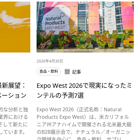
2026年4月30日
食品・飲料
記事
最新展望：
Expo West 2026で現実になったミ
ベーション
ンテルの予測7選
的な分析と独
Expo West 2026（正式名称：Natural
業界における
Products Expo West）は、米カリフォル
そして新たに
ニア州アナハイムで開催される北米最大級
しています。
のB2B展示会で、ナチュラル／オーガニッ
、…
ク領域を中心に、食品・飲料、サプリ…