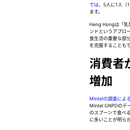
では
、5人に1人（
ます。
Heng Hong
ンドというアプロ
食生活の重要な部
を克服することも
消費者
増加
Mintelの調査によ
Mintel GNP
のスプーンで食べ
に多いことが明ら