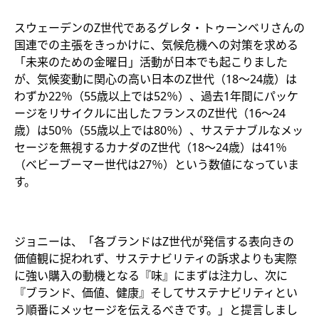
スウェーデンのZ世代であるグレタ・トゥーンベリさんの
国連での主張をきっかけに、気候危機への対策を求める
「未来のための金曜日」活動が日本でも起こりました
が、気候変動に関心の高い日本のZ世代（18～24歳）は
わずか22％（55歳以上では52％）、過去1年間にパッケ
ージをリサイクルに出したフランスのZ世代（16～24
歳）は50％（55歳以上では80％）、サステナブルなメッ
セージを無視するカナダのZ世代（18～24歳）は41％
（ベビーブーマー世代は27％）という数値になっていま
す。
ジョニーは、「各ブランドはZ世代が発信する表向きの
価値観に捉われず、サステナビリティの訴求よりも実際
に強い購入の動機となる『味』にまずは注力し、次に
『ブランド、価値、健康』そしてサステナビリティとい
う順番にメッセージを伝えるべきです。」と提言しまし