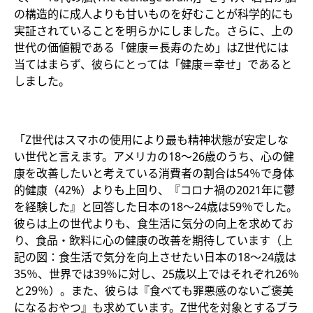
の構造的に成人よりも甘いものを好むことが科学的にも
実証されていることを明らかにしました。さらに、上の
世代の価値観である「健康＝長寿のため」はZ世代には
当てはまらず、彼らにとっては「健康＝幸せ」であると
しました。
「Z世代はスマホの使用により最も精神状態が安定しな
い世代と言えます。アメリカの18～26歳のうち、心の健
康を改善したいと考えている消費者の割合は54％で身体
的健康（42%）よりも上回り、『コロナ禍の2021年に鬱
を経験した』と回答した日本の18～24歳は59％でした。
彼らは上の世代よりも、食生活に気分の向上を求めてお
り、食品・飲料に心の健康の改善を期待しています（上
記の図：食生活で気分を向上させたい日本の18～24歳は
35％、世界では39％に対し、25歳以上ではそれぞれ26％
と29％）。また、彼らは『食べても罪悪感のないご褒美
になるおやつ』も求めています。Z世代を対象とするブラ