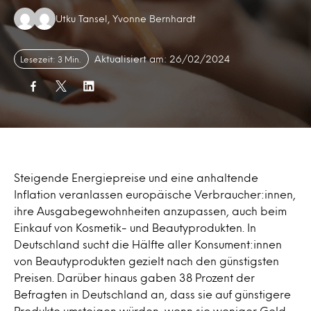
Authors:
Utku Tansel, Yvonne Bernhardt
Aktualisiert am: 26/02/2024
Lesezeit: 3 Min.
Steigende Energiepreise und eine anhaltende
Inflation veranlassen europäische Verbraucher:innen,
ihre Ausgabegewohnheiten anzupassen, auch beim
Einkauf von Kosmetik- und Beautyprodukten. In
Deutschland sucht die Hälfte aller Konsument:innen
von Beautyprodukten gezielt nach den günstigsten
Preisen. Darüber hinaus gaben 38 Prozent der
Befragten in Deutschland an, dass sie auf günstigere
Produkte umsteigen würden, wenn sie weniger Geld