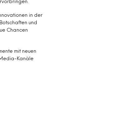
rvorbringen.
nnovationen in der
 Botschaften und
neue Chancen
imente mit neuen
l-Media-Kanäle