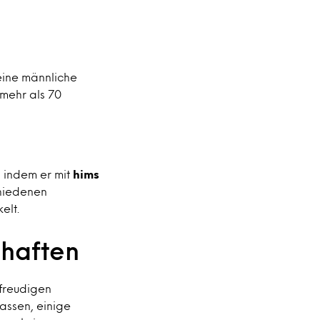
 eine männliche
 mehr als 70
, indem er mit
hims
chiedenen
elt.
haften
freudigen
assen, einige