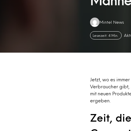
Männer
Authors:
Mintel News
Akt
Lesezeit: 4 Min.
Jetzt, wo es imme
Verbraucher gibt, 
mit neuen Produkte
ergeben.
Zeit, di