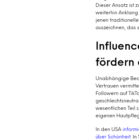
Dieser Ansatz ist 
weiterhin Anklang.
jenen traditionell
auszeichnen, das 
Influen
fördern
Unabhängige Beaut
Vertrauen vermitte
Followern auf TikT
geschlechtsneutral
wesentlichen Teil 
eigenen Hautpflege
In den USA
informi
über Schönheit
. I