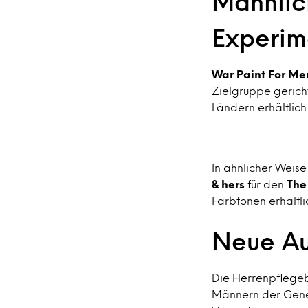
Männlic
Experim
War Paint For Me
Zielgruppe gericht
Ländern erhältlic
In ähnlicher Weise
& hers
für den
The 
Farbtönen erhältli
Neue Au
Die Herrenpflege
Männern der Genera