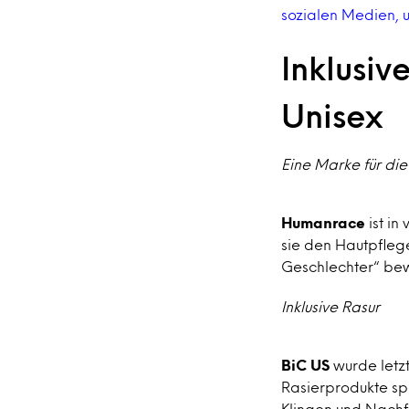
sozialen Medien, u
Inklusiv
Unisex
Eine Marke für die
Humanrace
ist in
sie den Hautpflege
Geschlechter“ be
Inklusive Rasur
BiC US
wurde letzt
Rasierprodukte sp
Klingen und Nachf