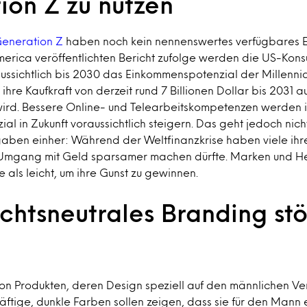
ion Z zu nutzen
eneration Z
haben noch kein nennenswertes verfügbares 
merica veröffentlichten Bericht zufolge werden die US-Kon
ssichtlich bis 2030 das Einkommenspotenzial der Millennial
ihre Kaufkraft von derzeit rund 7 Billionen Dollar bis 2031 au
wird. Bessere Online- und Telearbeitskompetenzen werden i
l in Zukunft voraussichtlich steigern. Das geht jedoch nic
gaben einher: Während der Weltfinanzkrise haben viele ihre
 Umgang mit Geld sparsamer machen dürfte. Marken und He
 als leicht, um ihre Gunst zu gewinnen.
chtsneutrales Branding stö
 von Produkten, deren Design speziell auf den männlichen V
Kräftige, dunkle Farben sollen zeigen, dass sie für den Mann