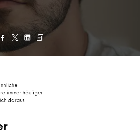
ännliche
ird immer häufiger
sich daraus
er