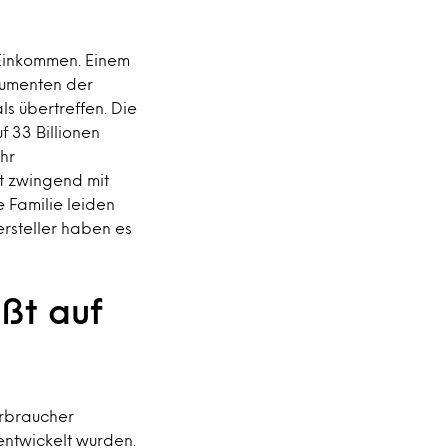
Einkommen. Einem
sumenten der
s übertreffen. Die
f 33 Billionen
hr
ht zwingend mit
 Familie leiden
rsteller haben es
ßt auf
erbraucher
 entwickelt wurden.