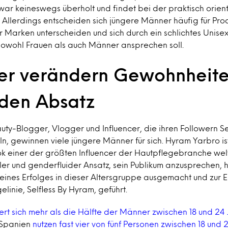
zwar keineswegs überholt und findet bei der praktisch orien
 Allerdings entscheiden sich jüngere Männer häufig für Prod
er Marken unterscheiden und sich durch ein schlichtes Unis
sowohl Frauen als auch Männer ansprechen soll.
cer verändern Gewohnheit
 den Absatz
y-Blogger, Vlogger und Influencer, die ihren Followern Se
ln, gewinnen viele jüngere Männer für sich. Hyram Yarbro ist
ok einer der größten Influencer der Hautpflegebranche welt
er und genderfluider Ansatz, sein Publikum anzusprechen, 
seines Erfolges in dieser Altersgruppe ausgemacht und zur E
linie, Selfless By Hyram, geführt.
ert sich mehr als die Hälfte der Männer zwischen 18 und 24 
n Spanien
nutzen fast vier von fünf Personen zwischen 18 und 