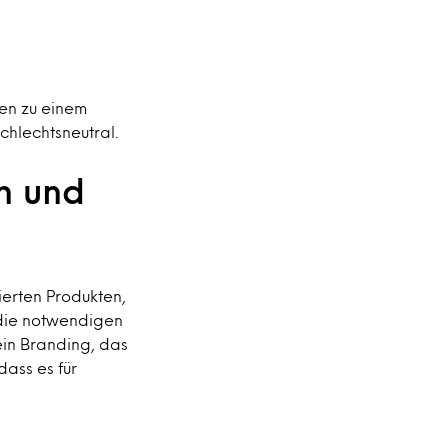
den zu einem
chlechtsneutral.
n und
ierten Produkten,
 die notwendigen
ein Branding, das
dass es für