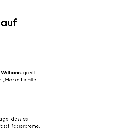
 auf
l Williams
greift
s „Marke für alle
rage, dass es
fasst Rasiercreme,