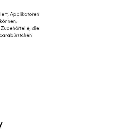
iert, Applikatoren
 können,
 Zubehörteile, die
scarabürstchen
y