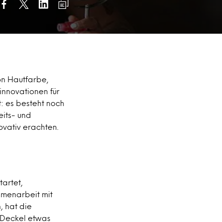
on Hautfarbe,
innovationen für
: es besteht noch
eits- und
ovativ erachten.
artet,
menarbeit mit
, hat die
r Deckel etwas