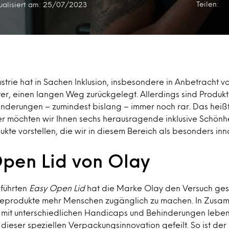
Teilen:
ualisiert am: 25/07/2023
strie hat in Sachen Inklusion, insbesondere in Anbetracht v
er, einen langen Weg zurückgelegt. Allerdings sind Produkt
nderungen – zumindest bislang – immer noch rar. Das heißt
er möchten wir Ihnen sechs herausragende inklusive Schönh
te vorstellen, die wir in diesem Bereich als besonders inn
Open Lid von Olay
führten
Easy Open Lid
hat die Marke Olay den Versuch gest
geprodukte mehr Menschen zugänglich zu machen. In Zusam
 mit unterschiedlichen Handicaps und Behinderungen leben
ieser speziellen Verpackungsinnovation gefeilt. So ist de