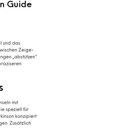
on Guide
l und das
 zwischen Zeige-
angen „abstützen“
präziseren
s
nseln mit
 speziell für
kinson konzipiert
en. Zusätzlich