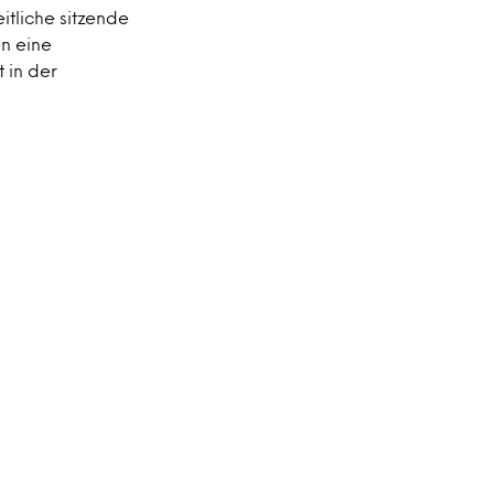
itliche sitzende
en eine
 in der