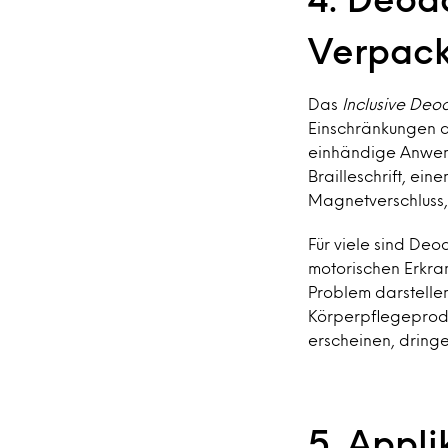
Verpack
Das
Inclusive Deo
Einschränkungen d
einhändige Anwendu
Brailleschrift, ei
Magnetverschluss, 
Für viele sind De
motorischen Erkra
Problem darstelle
Körperpflegeproduk
erscheinen, dringe
5. Appl