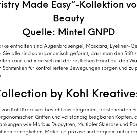
tistry Made Easy“-Kollektion v
Beauty
Quelle: Mintel GNPD
Marke enthalten sind Augenbrauengel, Mascara, Eyeliner-Ge
 Sie alle sind so ergonomisch geformt, dass man den Stift
halten kann und man sich mit der restlichen Hand auf den W
im Schminken für kontrolliertere Bewegungen sorgen und zu 
.
Collection by Kohl Kreative
n
von Kohl Kreatives besteht aus eleganten, freistehenden Pi
rgonomischen Griffen und vollständig biegbaren Köpfen, die
ankungen wie Morbus Dupuytren, Multipler Sklerose und Par
n ihnen ermöglichen, Make-up präzise und bequem aufzutrag