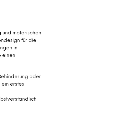
 und motorischen
ndesign für die
ungen in
e einen
 Behinderung oder
ein erstes
lbstverständlich