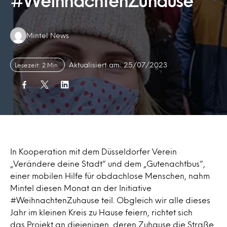
#WeihnachtenZuhause
Authors:
Mintel News
Aktualisiert am: 25/07/2023
Lesezeit: 2 Min.
In Kooperation mit dem Düsseldorfer Verein
„Verändere deine Stadt“ und dem „Gutenachtbus“,
einer mobilen Hilfe für obdachlose Menschen, nahm
Mintel diesen Monat an der Initiative
#WeihnachtenZuhause teil. Obgleich wir alle dieses
Jahr im kleinen Kreis zu Hause feiern, richtet sich
das Projekt an diejenigen, deren Zuhause die Straße