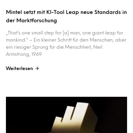
Mintel setzt mit KI-Tool Leap neue Standards in
der Marktforschung
„That’s one small step for [a] man, one giant leap for
mankind.“ – Ein kleiner Schritt für den Menschen, aber
ein riesiger Sprung für die Menschheit, Neil
Armstrong, 1969.
Weiterlesen