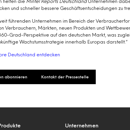
 helfen die
Mintel Reports Deutschland
Unternehmen dabei
ken und schneller bessere Geschäftsentscheidungen zu tre
tweit führenden Unternehmen im Bereich der Verbraucherfo
on Verbrauchern, Märkten, neuen Produkten und Wettbewe
 360-Grad-Perspektive auf den deutschen Markt, was zuglei
zukünftige Wachstumsstrategie innerhalb Europas darstellt.“
Store Deutschland entdecken
en abonnieren
Kontakt der Pressestelle
Produkte
Unternehmen