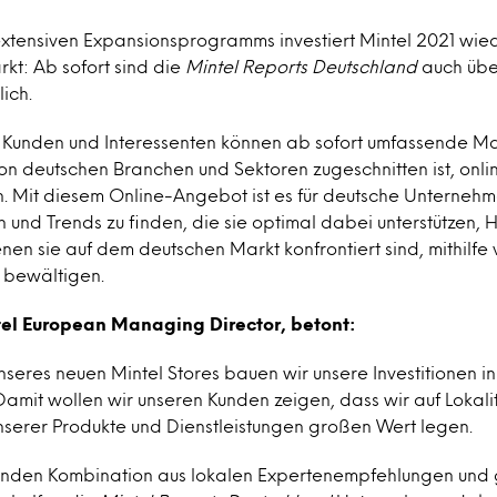
xtensiven Expansionsprogramms investiert Mintel 2021 wied
kt: Ab sofort sind die
Mintel Reports Deutschland
auch übe
lich.
Kunden und Interessenten können ab sofort umfassende Ma
von deutschen Branchen und Sektoren zugeschnitten ist, onli
 Mit diesem Online-Angebot ist es für deutsche Unterneh
n und Trends zu finden, die sie optimal dabei unterstützen
nen sie auf dem deutschen Markt konfrontiert sind, mithilf
 bewältigen.
tel European Managing Director, betont:
seres neuen Mintel Stores bauen wir unsere Investitionen i
Damit wollen wir unseren Kunden zeigen, dass wir auf Lokal
nserer Produkte und Dienstleistungen großen Wert legen.
enden Kombination aus lokalen Expertenempfehlungen und