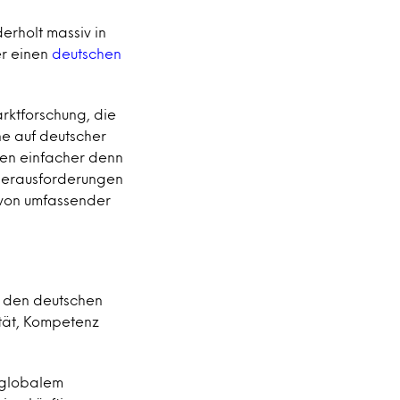
erholt massiv in
r einen
deutschen
rktforschung, die
ne auf deutscher
men einfacher denn
, Herausforderungen
e von umfassender
n den deutschen
ität, Kompetenz
 globalem