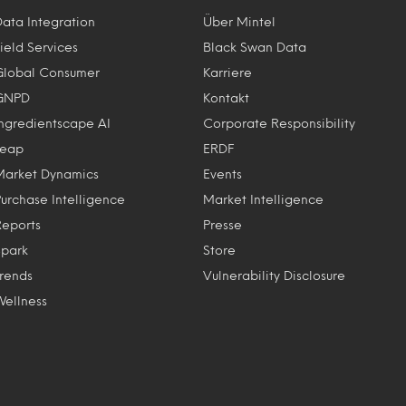
Data Integration
Über Mintel
ield Services
Black Swan Data
Global Consumer
Karriere
GNPD
Kontakt
Ingredientscape AI
Corporate Responsibility
Leap
ERDF
Market Dynamics
Events
Purchase Intelligence
Market Intelligence
Reports
Presse
Spark
Store
Trends
Vulnerability Disclosure
Wellness