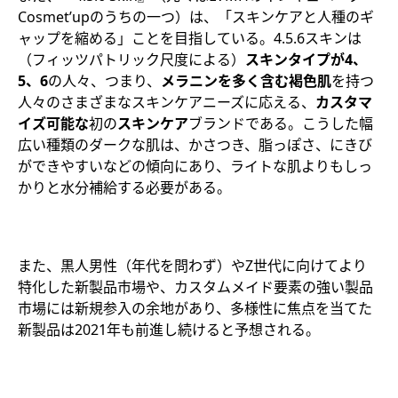
Cosmet’upのうちの一つ）は、「スキンケアと人種のギ
ャップを縮める」ことを目指している。4.5.6スキンは
（フィッツパトリック尺度による）
スキンタイプが
4
、
5
、
6
の人々、つまり、
メラニンを多く含む褐色肌
を持つ
人々のさまざまなスキンケアニーズに応える、
カスタマ
イズ可能な
初の
スキンケア
ブランドである。こうした幅
広い種類のダークな肌は、かさつき、脂っぽさ、にきび
ができやすいなどの傾向にあり、ライトな肌よりもしっ
かりと水分補給する必要がある。
また、黒人男性（年代を問わず）やZ世代に向けてより
特化した新製品市場や、カスタムメイド要素の強い製品
市場には新規参入の余地があり、多様性に焦点を当てた
新製品は2021年も前進し続けると予想される。