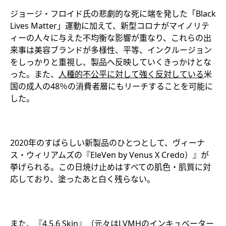
ジョージ・フロイド氏の悲劇的な死に端を発した「Black
Lives Matter」運動に加えて、新型コロナがマイノリテ
ィーの人々に与えた不均衡な影響が重なり、これらの出
来事は美容ブランドが多様性、平等、インクルージョン
をしっかりと重視し、製品へ反映していくきっかけとな
った。また、
人種的不公平に対して強く反対している
米
国の成人の48％の消費者層にもリーチすることを可能に
した。
2020年のすばらしい新製品のひとつとして、ヴィーナ
ス・ウィリアムズの『EleVen by Venus X Credo）』が
挙げられる。この日焼け止めはすべての肌色・肌質に対
応しており、塗ったあと白く残らない。
また、『4.5.6 Skin』（元々はLVMHのインキュベーター