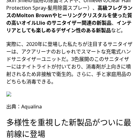
Skin Shield‐顔用の除菌ミストや、UnileverのClear Hair
Protection Spray‐髪用除菌スプレー）、
高級フレグラン
スの
Molton Brown
やヒーリングクリスタルを使った質
の高いオイル
Llio
のサニタイザー関連の新製品
、
インテ
リアとしても楽しめるデザイン性のある新製品
など。
実際に、2020年に登場した私たちが注目するサニタイザ
ーは、アクアリーナのおしゃれでスマートな充電式ハン
ドサニタイザーユニットだ。3色展開のこのサニタイザ
ーにはナイトライトが付いており、消毒剤が上向きに噴
射されるため非接触で衛生的。さらに、手と家庭用品の
どちらも消毒できる。
出典：Aqualina
多様性を重視した新製品がついに最
前線に登場