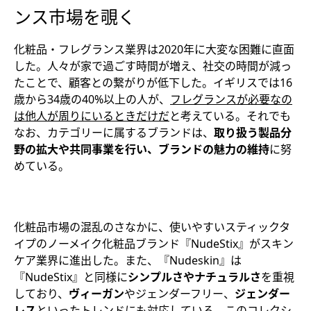
ンス市場を覗く
化粧品・フレグランス業界は2020年に大変な困難に直面
した。人々が家で過ごす時間が増え、社交の時間が減っ
たことで、顧客との繋がりが低下した。イギリスでは16
歳から34歳の40%以上の人が、
フレグランスが必要なの
は他人が周りにいるときだけだ
と考えている。それでも
なお、カテゴリーに属するブランドは、
取り扱う製品分
野の拡大や共同事業を行い、ブランドの魅力の維持
に努
めている。
化粧品市場の混乱のさなかに、使いやすいスティックタ
イプのノーメイク化粧品ブランド『NudeStix』がスキン
ケア業界に進出した。また、『Nudeskin』は
『NudeStix』と同様に
シンプルさやナチュラルさ
を重視
しており、
ヴィーガン
やジェンダーフリー、
ジェンダー
レス
といったトレンドにも対応している。このコレクシ