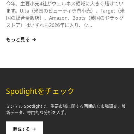
今年、主要小売4社がウェルネス領域に大きく賭けてい
ます。Ulta（米国のビューティ専門小売）、Target（米
国の総合量販店）、Amazon、Boots（英国のドラッグ
ストア）はいずれも2026年に入り、ウ…
もっと見る
Spotlightをチェック
ミンテル Spotlightで、重要市場に関する画期的な市場調査、最
新データ、専門的な分析を入手。
購読する