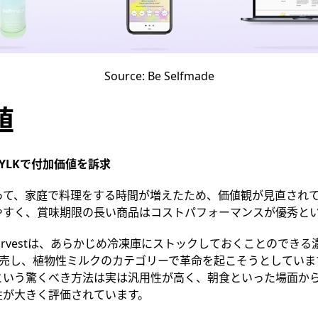
Source: Be Selfmade
値
YLK
で
付加
価値を訴求
って、家庭で料理をする時間が増えたため、価値観が見直され
やすく、賞味期限の長い商品はコストパフォーマンスが優秀と
 Harvestは、あらかじめ冷凍庫にストックしておくことのでき
発売し、植物性ミルクのカテゴリーで革命を起こそうとしていま
という驚くべき方法は実は汎用性が高く、朝食といった場面か
性が大きく評価されています。