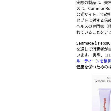
実際の製品は、美
スは、Common
公式サイト上で読
セプトに対する信頼
ヘルスの専門家（
れていることをア
SelfmadeもP
を通して消費者が
います。 実際、
ルーティーンを積
健康を保つための