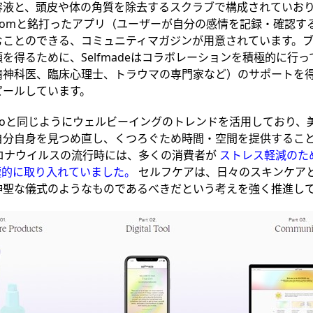
容液と、頭皮や体の角質を除去するスクラブで構成されていお
Roomと銘打ったアプリ（ユーザーが自分の感情を記録・確認す
むことのできる、コミュニティマガジンが用意されています。
を得るために、Selfmadeはコラボレーションを積極的に行
精神科医、臨床心理士、トラウマの専門家など）のサポートを
ピールしています。
epsiCoと同じようにウェルビーイングのトレンドを活用しており
自分自身を見つめ直し、くつろぐため時間・空間を提供するこ
コロナウイルスの流行時には、多くの消費者が
ストレス軽減のた
極的に取り入れていました。
セルフケアは、日々のスキンケア
神聖な儀式のようなものであるべきだという考えを強く推進し