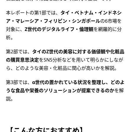
本レポートの第1部では、
タイ・ベトナム・インドネシ
ア・マレーシア・フィリピン・シンガポール
の
6
市場を
対象に、
Z世代の
デジタルライフ・倫理観
を網羅的に分
析
。
第2部では、
タイのZ世代の美容に対する価値観や化粧品
の購買意思決定
を
SNS分析などを用いて
明らかにしなが
ら、どのような美容・化粧品に関心が高いかを解説。
第3部では、
α世代の置かれている状況を整理し、
どのよ
うな食品や栄養のソリューションが提案できるのか
を解
説。
【こんな方におすすめ】