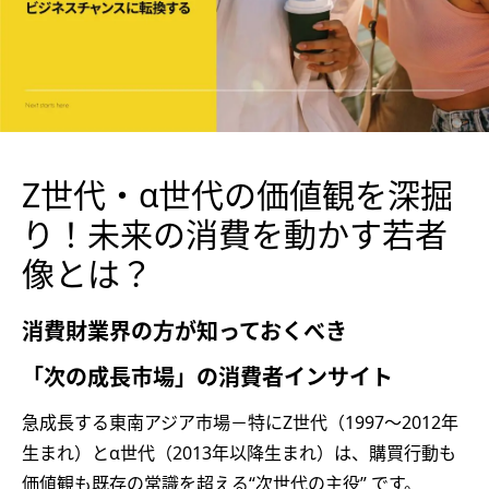
Z世代・α世代の価値観を深掘
り！未来の消費を動かす若者
像とは？
消費財業界の方が知っておくべき
「次の成長市場」の消費者インサイト
急成長する東南アジア市場－特に
Z
世代（
1997
〜
2012
年
生まれ）と
α
世代（
2013
年以降生まれ）は、購買行動も
価値観も既存の常識を超える
“
次世代の主役
”
です。