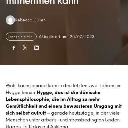
mitnehmen kann
Authors:
Rebecca Cullen
Aktualisiert am: 25/07/2023
Lesezeit: 4 Min.
Wohl kaum jemand kam in den letzten zwei Jahren um
Hygge herum.
Hygge, das ist die dänische
Lebensphilosophie, die im Alltag zu mehr
Gemütlichkeit und einem bewussteren Umgang mit
sich selbst aufruft
– gerade heutzutage, in der viele
Menschen unter arbeits- und stressbedingten Leiden
klagen, trifft das auf Anklang.