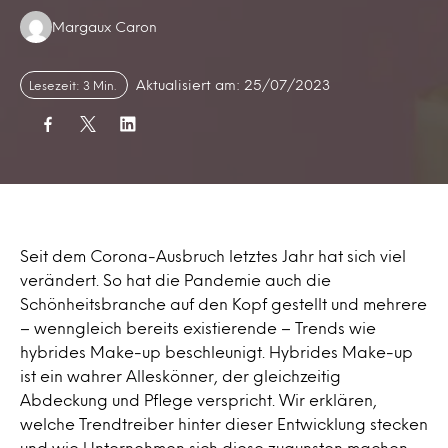
Authors:
Margaux Caron
Aktualisiert am: 25/07/2023
Lesezeit: 3 Min.
Seit dem Corona-Ausbruch letztes Jahr hat sich viel
verändert. So hat die Pandemie auch die
Schönheitsbranche auf den Kopf gestellt und mehrere
– wenngleich bereits existierende – Trends wie
hybrides Make-up beschleunigt. Hybrides Make-up
ist ein wahrer Alleskönner, der gleichzeitig
Abdeckung und Pflege verspricht. Wir erklären,
welche Trendtreiber hinter dieser Entwicklung stecken
und wie Unternehmen sich diese zugunsten machen