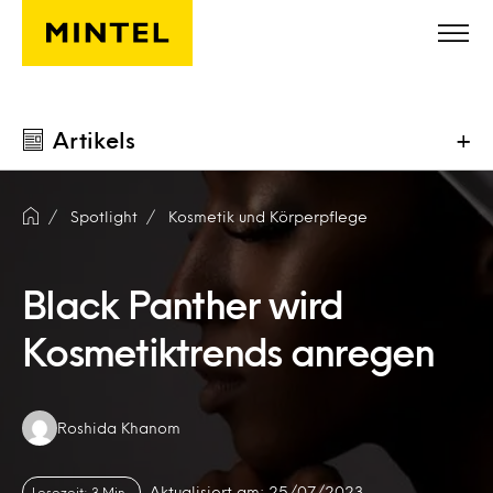
Skip to main content
Artikels
+
Spotlight
Kosmetik und Körperpflege
Black Panther wird
Kosmetiktrends anregen
Authors:
Roshida Khanom
Aktualisiert am: 25/07/2023
Lesezeit: 3 Min.