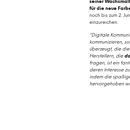
seiner Wachsmalk
für die neue Farb
noch bis zum 2. Ju
einzureichen.
“Digitale Kommunik
kommunizieren, s
überzeugt, die di
Herstellern, die
da
fragen, ist ein fa
deren Interesse zu
indem die spaßige
hervorgehoben wi