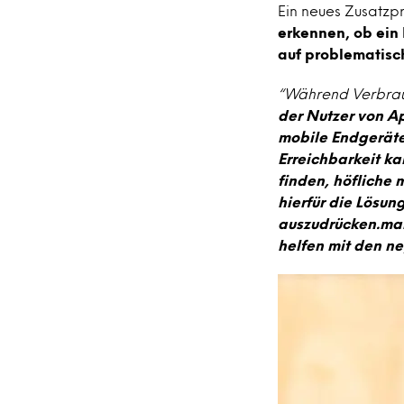
Ein neues Zusatz
erkennen, ob ein 
auf problematisc
“Während Verbrau
der Nutzer von A
mobile Endgeräte 
Erreichbarkeit k
finden, höfliche 
hierfür die Lösun
auszudrücken.mar
helfen mit den n