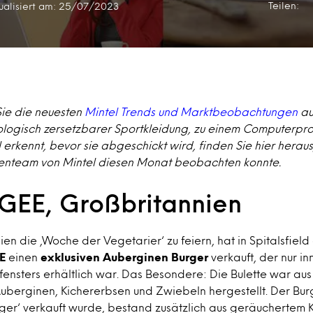
Teilen:
ualisiert am: 25/07/2023
 Sie die neuesten
Mintel Trends und Marktbeobachtungen
au
logisch zersetzbarer Sportkleidung, zu einem Computerpr
erkennt, bevor sie abgeschickt wird, finden Sie hier herau
enteam von Mintel diesen Monat beobachten konnte.
EE, Großbritannien
en die ‚Woche der Vegetarier‘ zu feiern, hat in Spitalsfiel
E
einen
exklusiven Auberginen Burger
verkauft, der nur i
fensters erhältlich war. Das Besondere: Die Bulette war aus
uberginen, Kichererbsen und Zwiebeln hergestellt. Der Bur
er‘ verkauft wurde, bestand zusätzlich aus geräuchertem 