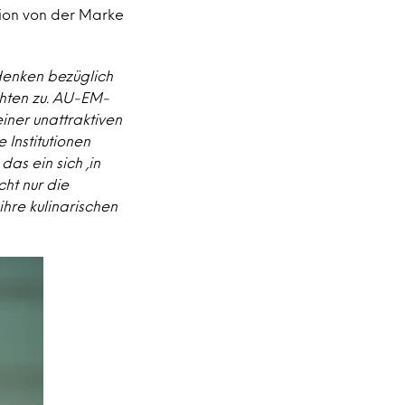
ion von der Marke
denken bezüglich
chten zu. AU-EM-
iner unattraktiven
 Institutionen
as ein sich ‚in
ht nur die
hre kulinarischen