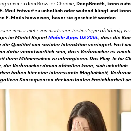
programm zu dem Browser Chrome,
DeepBreath, kann auto
E-Mail Entwurf zu unhöflich oder wütend klingt und kann
he E-Mails hinweisen, bevor sie geschickt werden.
cher immer mehr von moderner Technologie abhängig we
pps im Mintel Report
Mobile Apps US 2016
., dass die Ko
die Qualität von sozialer Interaktion verringert. Fast 
ann dafür verantwortlich sein, dass Verbraucher es zune
mit ihren Mitmenschen zu interagieren. Das Plug-In für C
g, die Verbraucher davon abhalten kann, sich unhöflich
ken haben hier eine interessante Möglichkeit, Verbrauc
egativen Konsequenzen der konstanten Erreichbarkeit u