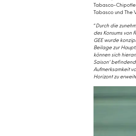
Tabasco-Chipotle 
Tabasco und The V
“
Durch die zunehm
des Konsums von R
GEE wurde konzipi
Beilage zur Hauptz
können sich hieran
Saison‘ befindende
Aufmerksamkeit vo
Horizont zu erweit