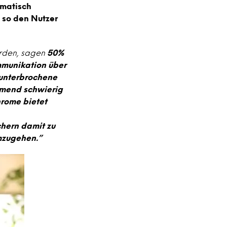
matisch
 so den Nutzer
rden, sagen
50%
mmunikation über
ununterbrochene
hmend schwierig
hrome bietet
hern damit zu
mzugehen.”