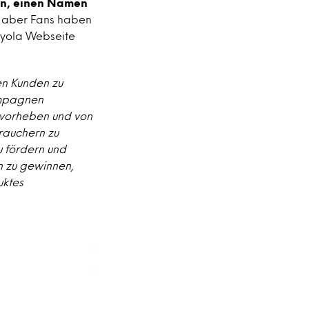
fen, einen Namen
 aber Fans haben
rayola Webseite
en Kunden zu
ampagnen
rvorheben und von
rauchern zu
u fördern und
en zu gewinnen,
uktes