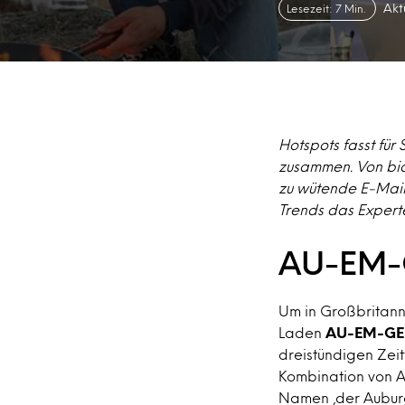
Akt
Lesezeit: 7 Min.
Hotspots fasst für
zusammen. Von bio
zu wütende E-Mail 
Trends das Expert
AU-EM-G
Um in Großbritanni
Laden
AU-EM-GE
dreistündigen Zeit
Kombination von A
Namen ‚der Auburg