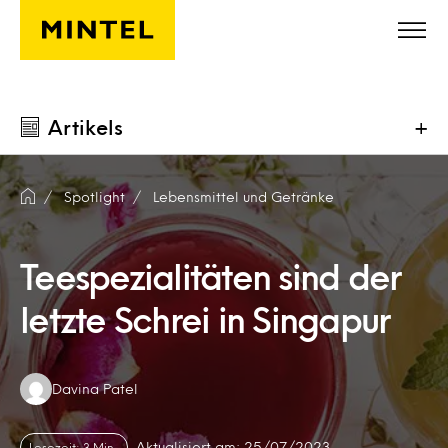
Skip to main content
Artikels
+
Spotlight
Lebensmittel und Getränke
Teespezialitäten sind der
letzte Schrei in Singapur
Authors:
Davina Patel
Aktualisiert am: 25/07/2023
Lesezeit: 3 Min.