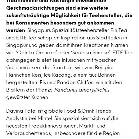
Traditionelle und Nostalgie erweckende
Geschmacksrichtungen sind eine weitere
zukunftsträchtige Möglichkeit für Teehersteller, die
bei Konsumenten besonders gut ankommen
werden
. Singapurs Spezialitätsteehersteller Pin Tea
und ETTE Tea schöpfen Inspiration aus Stadtteilen in
Singapur und geben damit ihren Kreationen Namen
wie ‘Ooh La Orchard’ oder ‘Sentosa Sunrise’. ETTE Tea
dahingegen bietet Tee Infusionen mit typischen
Geschmäckern der Stadt an, wie zum Beispiel
Hähnchen Reis, Ice Kacang, einem aus Bohnen
hergestelltem Eis und Pandan Chiffon, ein mit den
Blättern der Pflanze
Pandanus amaryllifolius
gewürzter Kuchen.
Davina Patel ist globale Food & Drink Trends
Analystin bei Mintel. Sie spezialisiert sich auf die
neuesten Produktinnovationen, Markt- und
Verbrauchertrends, insbesondere für die Region