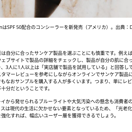
DevganはSPF 50配合のコンシーラーを新発売（アメリカ）。出典：Dr. L
者は自分に合ったサンケア製品を選ぶことにも慎重です。例え
ウェブサイトで製品の詳細をチェックし、製品が自分の肌に合
り、3人に1人以上は「実店舗で製品を試用している」と回答し
スタマーレビューを参考にしながらオンラインでサンケア製品
でもなおサンプルを購入
する人が多くいます
。
つまり、
単にレビ
不十分
だということです
。
レイから発せられるブルーライトや大気汚染への懸念も消費者
イスは現代の生活に欠かせない要素となっているため、「光老
を強化すれば、
幅広いユーザー層を獲得できるでしょう。