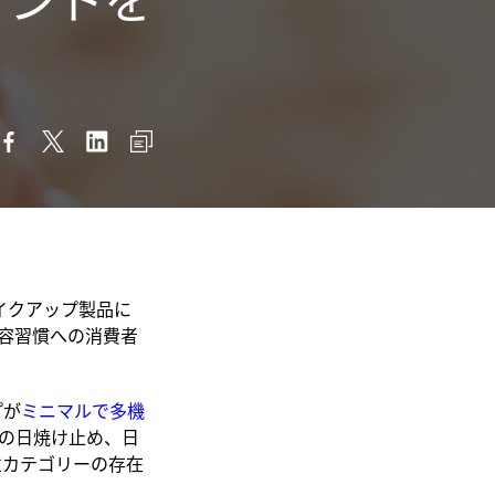
イクアップ製品に
容習慣
への
消費者
プが
ミニマルで多機
きの日焼け止め、日
立カテゴリーの存在