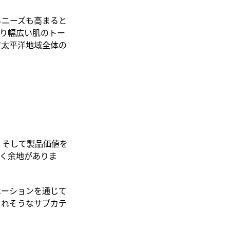
るニーズも高まると
り幅広い肌のトー
ア太平洋地域全体の
、そして
製品
価値
を
く
余地がありま
ベーションを通じて
られそうな
サブカテ