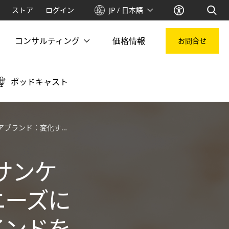
ストア
ログイン
JP / 日本語
コンサルティング
価格情報
お問合せ
ポッドキャスト
える－日本、中国、タイ、インドを例に－
サンケ
ニーズに
インドを