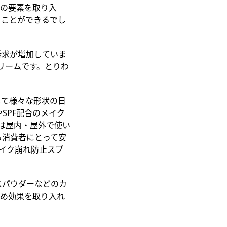
いの要素を取り入
くことができるでし
訴求が増加していま
リーム
です。とりわ
じて様々な
形状
の日
SPF配合のメイク
トは屋内・屋外で使い
る消費者にとって安
メイク崩れ防止スプ
スパウダーなどのカ
止め効果を取り入れ