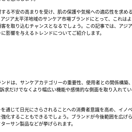
対する不安の高まりを受け、肌の保護や気候への適応性を求め
。アジア太平洋地域のサンケア市場ブランドにとって、これはよ
顧客を取り込む
チャンスとなるでしょう。
この記事では
、アジ
ーに影響を与えるトレンドについてご紹介します。
ランドは、
サンケアカテゴリー
の重要性、
使用者との関係構築
訴求
だけでなくより幅広い
機能や
感情的な側面を取り入れてい
ーを通じて日光にさらされることへの
消費者意識
を高め、イノ
を強化することもできるでしょう。ブランドが
今後範囲を広げ
フターサン製品などが挙げられます。