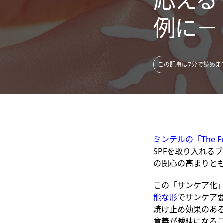
例に－
この記事は7分で読めま
ミンテルの「The Futu
SPFを取り入れる
の関心の高まりと
この「サンケア化
能な形
でサンケア
焼け止め効果のあ
意義が曖昧になる