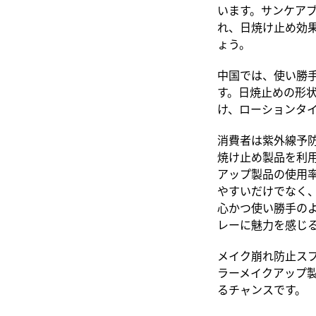
います。サンケア
れ、日焼け止め効
ょう。
中国では、
使い勝
す。
日焼止めの形状
け、
ローションタ
消費者は紫外線予
焼け止め製品を利用
アップ製品の使用率
やすいだけでなく
心
かつ使い勝手の
レーに魅力を感じ
メイク崩れ防止ス
ラーメイクアップ
るチャンス
です。