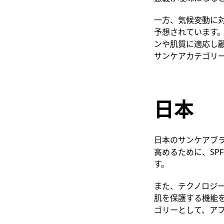
一方、気候変動に
予想されています
ンや肌質に
適応し
サンケアカテゴリ
日本
日本のサンケアブ
高める
ために、SPF
す
。
また、テクノロジ
肌
を
保護
する機能
ゴリー
として
、ア