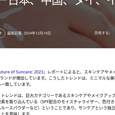
共有する:
最新記事: 2024年12月14日
す
re of Suncare: 2023」
レポートによると、スキンケアやメ
ブランドが増加しています。こうしたトレンドは、ミニマルな美
も一致しています。
」トレンドは、巨大カテゴリーであるスキンケアやメイクアッ
要素を取り込んでいる（
SPF配合のモイスチャライザー、色付
るルースパウダーなど
）ということであり、サンケアという独
ことを意味します。