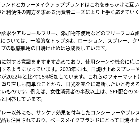
ブランドとカラーメイクアップブランドはこれをきっかけに互
果と利便性
の両方を
求める消費者ニーズにより上手く
応えて
い
手
訴求やアルコールフリー、添加物不使用などのフリーフロム
については、一般的なトップ3
は、ローション、スプレー、ク
イプの敏感肌用の日焼け止め
は
急成長してい
ます
。
防に対する意識をますます高めており、使用シーンや機会に応
するようになっています。2023年には、日焼け止めスプレーや
が2022年と比べて5%増加しています。これらのフォーマッ
、塗り直しも簡単なことから、日光を完全に遮断したいと考え
よいものです
。
例えば、
女性消費者の半数以上は、SPF配合の
ると回答して
います
。
プレー以外
にも、
サンケア効果を付与したコンシーラーやプレ
製品も注目されており、ベースメイクブランドにとって日焼け