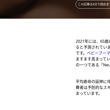
この記事は4分で読めま
2021
年には、
65
歳
ると予測されてい
です。
ベビーブー
ますます高まって
の一つである「
Ne
平均寿命の延伸に
費者は予防的なス
まっています。