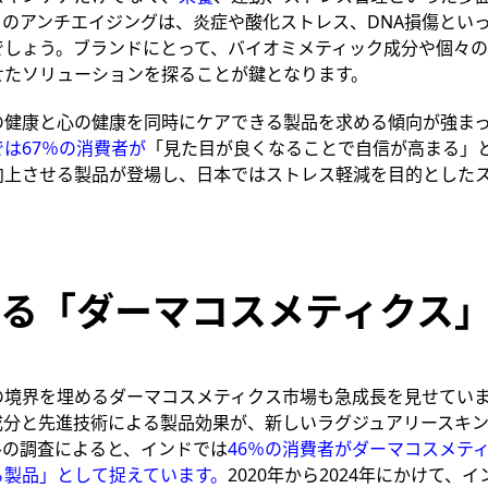
らのアンチエイジングは、炎症や酸化ストレス、
DNA
損傷とい
でしょう。ブランドにとって、バイオミメティック成分や個々の
せたソリューションを探ることが鍵となります。
の健康と心の健康を同時にケアできる製品を求める傾向が強ま
は67％の消費者が
「見た目が良くなることで自信が高まる」
向上させる製品が登場し、日本ではストレス軽減を目的とした
る「ダーマコスメティクス
の境界を埋めるダーマコスメティクス市場も急成長を見せてい
成分と先進技術による製品効果が、新しいラグジュアリースキ
ルの調査によると、インドでは
46
％の消費者がダーマコスメテ
る製品」として捉えています。
2020
年から
2024
年にかけて、イ