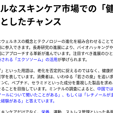
ルなスキンケア市場での「
としたチャンス
なウェルネスの概念とテクノロジーの進化を組み合わせること
場に参入できます。長寿研究の進展により、バイオハッキング
因にアプローチする革新が進んでいます。注目すべき進展のひと
待される「エクソソーム」の活用
が挙げられます。
グ」といった用語は、老化を否定的に捉えるのではなく、健康
哲学を表しています。消費者は、いわゆる「若さの泉」を追い
ミン
C
、ペプチド、セラミドといった成分を重視した製品を求め
せることを目指しています。ミンテルの調査によると、
中国で
チノールについて聞いたことがある」、もしくは「レチノールが
た経験がある」と答えています。
スキンケアだけでなく、
栄養
、運動、ストレス管理といった多