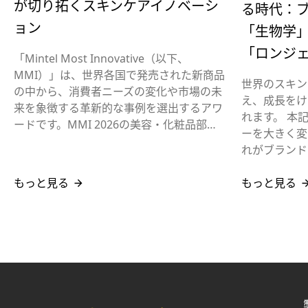
が切り拓くスキンケアイノベーシ
る時代：
ョン
「生物学
「ロンジ
「Mintel Most Innovative（以下、
MMI）」は、世界各国で発売された新商品
世界のスキン
の中から、消費者ニーズの変化や市場の未
え、成長をけ
来を象徴する革新的な事例を選出するアワ
れます。 本
ードです。MMI 2026の美容・化粧品部…
ーを大きく変
れがブランド
もっと見る
もっと見る