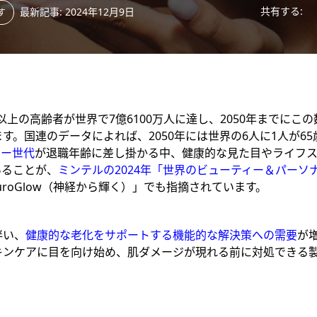
共有する:
最新記事: 2024年12月9日
す
以上の高齢者が世界で
7
億
6100
万人に達し、
2050
年までにこの
ます。国連のデータによれば、
2050
年には世界の
6
人に
1
人が
65
マー世代
が退職年齢に差し掛かる中、健康的な見た目やライフ
いることが、
ミンテルの2024年「世界のビューティー＆パーソ
uroGlow
（神経から輝く）」でも指摘されています。
伴い、
健康的な老化をサポートする機能的な解決策への需要
が
キンケアに目を向け始め、肌ダメージが現れる前に対処できる