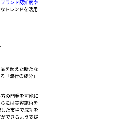
、ブランド認知度や
うなトレンドを活用
ト
製品を超えた新たな
なる「流行の成分」
。
処方の開発を可能に
さらには美容施術を
識した市場で成功を
定ができるよう支援