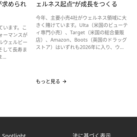
が求められ
ェルネス起点”が成長をつくる
今年、主要小売4社がウェルネス領域に大
きく賭けています。Ulta（米国のビューテ
ています。こ
ィ専門小売）、Target（米国の総合量販
ォーマンスが
店）、Amazon、Boots（英国のドラッグ
ルウェルビー
ストア）はいずれも2026年に入り、ウ…
そして長寿ま
ま…
もっと見る
Spotlight
法に基づく表示