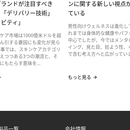
ブランドが注目すべき
ンに関する新しい視点
」「デリバリー技術」
ている
ェビティ」
男性向けウェルネスは進化し
れまでは身体的な健康やパフ
ケア市場は1000億米ドルを超
中心でしたが、今ではメンタ
ん引する要因にも変化が見ら
イング、見た目、妊よう性、
記事では、スキンケアカテゴリ
で含む考え方へと広がってい
えつつある3つの潮流と、そ
にもたらす意味を…
もっと見る
製品一覧
会社情報