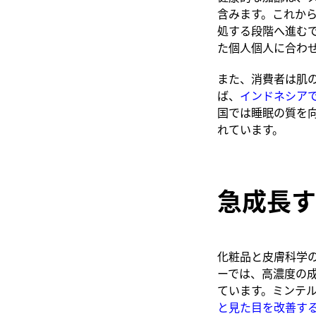
含みます。これか
処する段階へ進む
た個人個人に合わ
また、消費者は肌
ば、
インドネシアで
国では睡眠の質を
れています。
急成長す
化粧品と皮膚科学
ーでは、高濃度の
ています。ミンテ
と見た目を改善す