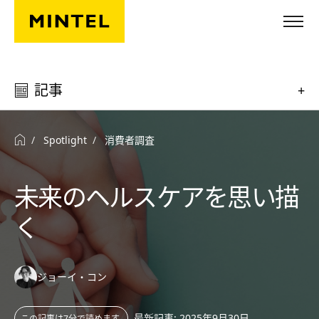
Skip to main content
記事
+
Spotlight
消費者調査
未来のヘルスケアを思い描
く
Authors:
ジョーイ・コン
最新記事: 2025年9月30日
この記事は7分で読めます