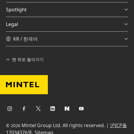
Spotlight
Legal
KR / 한국어
맨 위로 돌아가기
Mintel Group Ltd. All rights reserved. |
沪ICP备
© 2026
17034376号
.
Sitemap