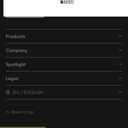
돌아가기
Subscribe
Products
Company
Spotlight
Legal
EN / ENGLISH
Back to top