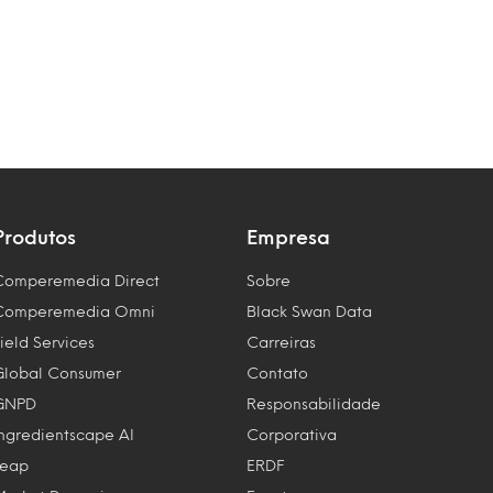
Produtos
Empresa
Comperemedia Direct
Sobre
Comperemedia Omni
Black Swan Data
ield Services
Carreiras
Global Consumer
Contato
GNPD
Responsabilidade
Ingredientscape AI
Corporativa
Leap
ERDF