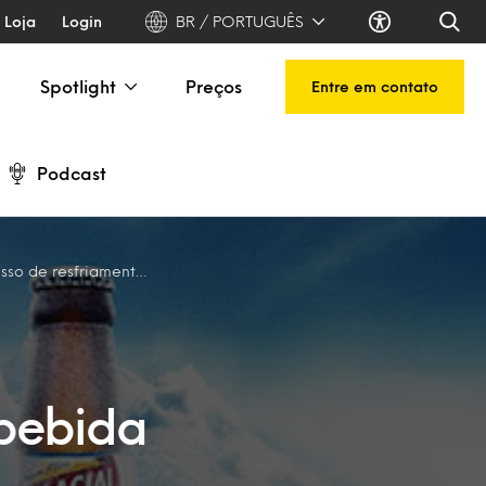
Loja
Login
BR / PORTUGUÊS
Spotlight
Preços
Entre em contato
Podcast
resfriamento da bebida
 bebida