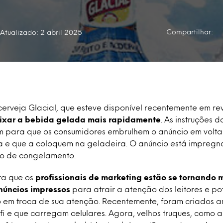
Compartilhar:
Atualizado: 2 abril 2025
erveja Glacial, que esteve disponível recentemente em rev
ixar a bebida gelada mais rapidamente
. As instruções 
m para que os consumidores embrulhem o anúncio em volta
 e que a coloquem na geladeira. O anúncio está impregna
so de congelamento.
ra que os
profissionais de marketing estão se tornando m
núncios impressos
para atrair a atenção dos leitores e pot
em troca de sua atenção. Recentemente, foram criados a
fi e que carregam celulares. Agora, velhos truques, como 