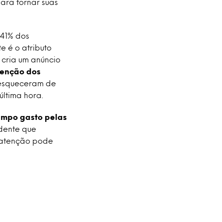
ara tornar suas
 41% dos
e é o atributo
cria um anúncio
tenção dos
 esqueceram de
última hora.
empo gasto pelas
idente que
 atenção pode