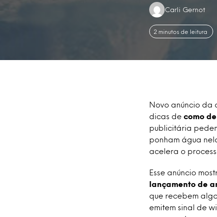
Authors:
Carli Gernot
2 minutos de leitura
Novo anúncio da c
dicas de
como de
publicitária pede
ponham água nela
acelera o proces
Esse anúncio most
lançamento de a
que recebem algo 
emitem sinal de wi