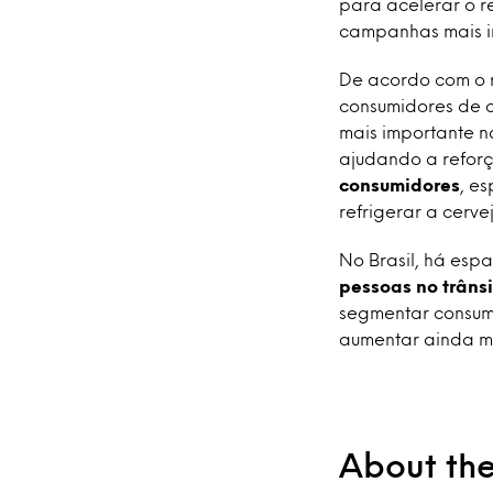
para acelerar o r
campanhas mais in
De acordo com o 
consumidores de ce
mais importante n
ajudando a refor
consumidores
, e
refrigerar a cerv
No Brasil, há esp
pessoas no trâns
segmentar consum
aumentar ainda m
About th