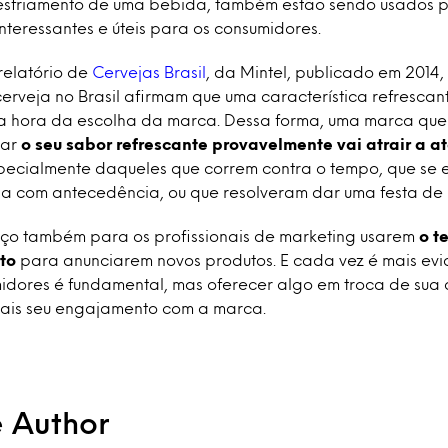
esfriamento de uma bebida, também estão sendo usados p
teressantes e úteis para os consumidores.
relatório de
Cervejas Brasil
, da Mintel, publicado em 2014,
rveja no Brasil afirmam que uma característica refrescant
a hora da escolha da marca. Dessa forma, uma marca que 
çar
o seu sabor refrescante provavelmente vai atrair a a
specialmente daqueles que correm contra o tempo, que se
eja com antecedência, ou que resolveram dar uma festa de 
aço também para os profissionais de marketing usarem
o t
ito
para anunciarem novos produtos. E cada vez é mais ev
idores é fundamental, mas oferecer algo em troca de sua
ais seu engajamento com a marca.
e Author